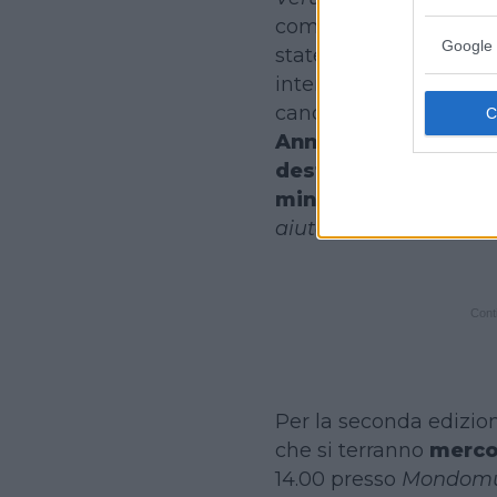
compositore e arrangia
Google 
state curate da
Siobh
internazionale nel mo
canora, infine, è opera
Annah
ha anche l’obie
destinare ad associa
minori meno fortuna
aiutano bambini
.
Conti
Per la seconda edizion
che si terranno
merco
14.00 presso
Mondomus