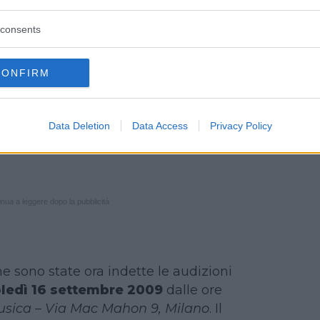
tore. Le coreografie sono, invece,
consents
an Law
, affermata professionista
ndo dei musical. La preparazione
 di
Oscar Ferrarra
),
Il mondo di
CONFIRM
ttivo di
raccogliere fondi da
zioni ed enti che si occupano di
Data Deletion
Data Access
Privacy Policy
ti
, secondo la formula
Bambini che
nua a leggere dopo la pubblicità
e sono state ora indette le audizioni
ledì 16 settembre 2009
dalle ore
ica – Via Mac Mahon 9, Milano
. Il