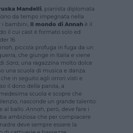
ruska Mandelli
, pianista diplomata
lano
da tempo impegnata nella
r i bambini,
Il mondo di Annah
è il
 il cui cast è formato solo ed
er 16.
nnah
, piccola profuga in fuga da un
uerra, che giunge in Italia e viene
 di
Sara
, una ragazzina molto dolce
so una scuola di musica e danza.
, che in seguito agli orrori visti e
rso il dono della parola, a
a medesima scuola e scopre che
 silenzio, nasconde un grande talento:
 al ballo.
Annah
, però, deve fare i
mba ambiziosa che per compiacere
a madre deve sempre essere la
o di cattiverie e bassezze.