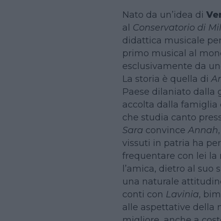
Nato da un’idea di
Ve
al
Conservatorio di Mi
didattica musicale pe
primo musical al mondo
esclusivamente da und
La storia è quella di
A
Paese dilaniato dalla g
accolta dalla famiglia
che studia canto pres
Sara
convince
Annah
vissuti in patria ha pe
frequentare con lei l
l’amica, dietro al suo
una naturale attitudine
conti con
Lavinia
, bi
alle aspettative dell
migliore, anche a cost