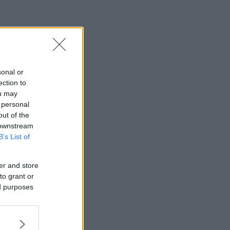
sonal or
ection to
ou may
 personal
out of the
 downstream
B’s List of
er and store
to grant or
ed purposes