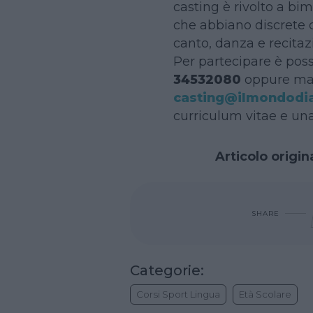
casting è rivolto a bim
che abbiano discrete 
canto, danza e recitaz
Per partecipare è pos
34532080
oppure ma
casting@ilmondodi
curriculum vitae e una
Articolo origi
SHARE
Categorie:
Corsi Sport Lingua
Età Scolare