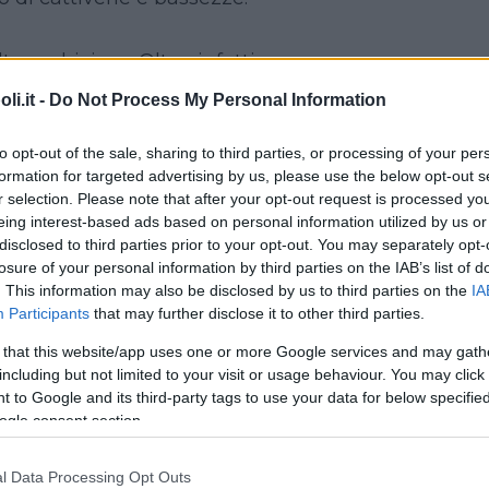
to ambizioso. Oltre, infatti, a
li nella realizzazione dello
i.it -
Do Not Process My Personal Information
ha una finalità didattiche e cerca
mpetenze artistiche di ciascun
to opt-out of the sale, sharing to third parties, or processing of your per
 pedagogiche
, impostando tutte le
formation for targeted advertising by us, please use the below opt-out s
r selection. Please note that after your opt-out request is processed y
 gioco.
eing interest-based ads based on personal information utilized by us or
l musical è stata, perciò, effettuata
disclosed to third parties prior to your opt-out. You may separately opt-
 e adolescenti (dai 6 agli 8 anni) che
losure of your personal information by third parties on the IAB’s list of
nalmente lezioni delle singole
. This information may also be disclosed by us to third parties on the
IA
periodicamente stage di
Participants
that may further disclose it to other third parties.
 that this website/app uses one or more Google services and may gath
buto di diversi professionisti (la
including but not limited to your visit or usage behaviour. You may click 
 to Google and its third-party tags to use your data for below specifi
ia sono state affidata a
Mark Perna
,
ogle consent section.
deatore dell’indirizzo sociale del
nedite sono state composte da
l Data Processing Opt Outs
a
Valeriano Chiaravalle
, musicista,