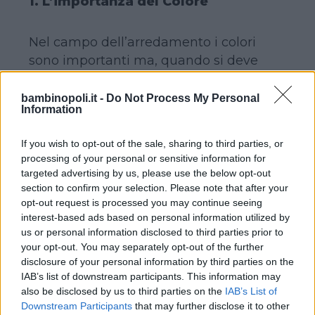
1. L’importanza del Colore
Nel campo dell’arredamento i colori
sono importanti ma, quando si deve
arredare uno spazio rivolto ai bambini,
giocano un ruolo di primissimo piano.
bambinopoli.it -
Do Not Process My Personal
Information
Accesi e brillanti, trasformano anche il
più semplice degli ambienti in un luogo
If you wish to opt-out of the sale, sharing to third parties, or
divertente, accattivante, capace di
processing of your personal or sensitive information for
stimolare la loro fantasia. Ecco perché i
targeted advertising by us, please use the below opt-out
mobili e le strutture di una ludoteca
section to confirm your selection. Please note that after your
opt-out request is processed you may continue seeing
dovrebbero essere sempre coloratissimi:
interest-based ads based on personal information utilized by
rosso, giallo, arancio, azzurro, rosa.
us or personal information disclosed to third parties prior to
your opt-out. You may separately opt-out of the further
2. La scelta dei materiali
disclosure of your personal information by third parties on the
IAB’s list of downstream participants. This information may
also be disclosed by us to third parties on the
IAB’s List of
Anche i materiali sono fondamentali, se
Downstream Participants
that may further disclose it to other