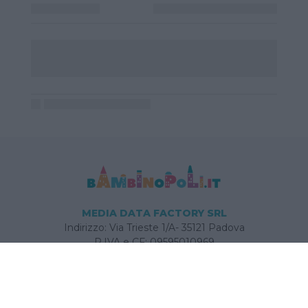
MEDIA DATA FACTORY SRL
Indirizzo: Via Trieste 1/A- 35121 Padova
P.IVA e CF: 09595010969
E-mail:
info@bambinopoli.it