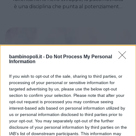
è una disciplina che punta al potenziamento
dello sviluppo del bambino.
bambinopoli.it -
Do Not Process My Personal
Information
If you wish to opt-out of the sale, sharing to third parties, or
processing of your personal or sensitive information for
targeted advertising by us, please use the below opt-out
section to confirm your selection. Please note that after your
opt-out request is processed you may continue seeing
WEEKEND SPORT TEMPO LIBERO
interest-based ads based on personal information utilized by
A Milano ha aperto il Museo
us or personal information disclosed to third parties prior to
your opt-out. You may separately opt-out of the further
delle Illusioni
disclosure of your personal information by third parties on the
Anche Milano ha, finalmente, il suo Museo
IAB’s list of downstream participants. This information may