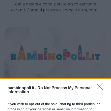
dalla nostra e condizioni igienico-sanitarie
carenti. Come si presenta, come si cura, come
si previene.
bambinopoli.it -
Do Not Process My Personal
PASSEGGINI CIUCCI GIOCATTOLI
Information
Sicurezza in auto: storia di una
mamma e di un' amica, quasi
If you wish to opt-out of the sale, sharing to third parties, or
processing of your personal or sensitive information for