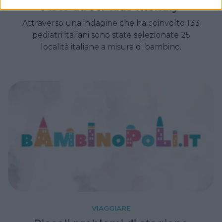
Piste da sci 'kids friendly'
Attraverso una indagine che ha coinvolto 133
pediatri italiani sono state selezionate 25
località italiane a misura di bambino.
VIAGGIARE