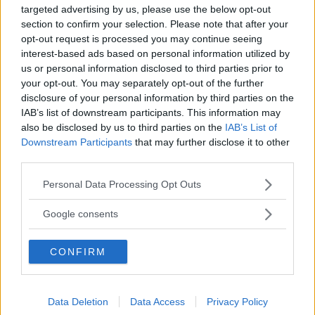
mamma!
targeted advertising by us, please use the below opt-out
Sono mamma da 12 anni, sono molto
section to confirm your selection. Please note that after your
opt-out request is processed you may continue seeing
organizzata e piuttosto attenta alle novità. La
interest-based ads based on personal information utilized by
sicurezza abbinata alla tecnologia ed alla
us or personal information disclosed to third parties prior to
funzionalità per mio figlio è sempre stata il
your opt-out. You may separately opt-out of the further
mio chiodo fisso.
disclosure of your personal information by third parties on the
IAB’s list of downstream participants. This information may
also be disclosed by us to third parties on the
IAB’s List of
Downstream Participants
that may further disclose it to other
third parties.
Please note that this website/app uses one or more Google
Personal Data Processing Opt Outs
services and may gather and store information including but
not limited to your visit or usage behaviour. You may click to
Google consents
grant or deny consent to Google and its third-party tags to
use your data for below specified purposes in below Google
CONFIRM
consent section.
Data Deletion
Data Access
Privacy Policy
VIAGGIARE