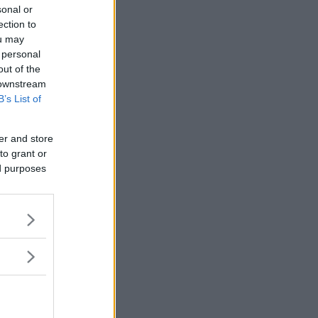
sonal or
ection to
ou may
 personal
out of the
 downstream
B’s List of
er and store
to grant or
ed purposes