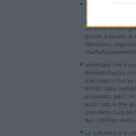
Innanzitutto la pul
siano, per quanto p
giocattoli…) e che
un buon livello ig
piccoli a lavarsi le
laboratori, segnala
malfunzionamenti
Verificate che il p
dimestichezza con i
(nel caso in cui ve
bimbi siano sempre
proposito, però, r
asilo nido e che gl
prendersi cura pe
qui l’obbligo della
La ludoteca è sì u