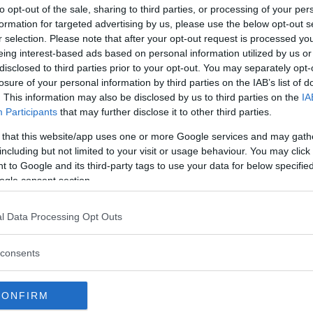
to opt-out of the sale, sharing to third parties, or processing of your per
one capacità di animazione e
formation for targeted advertising by us, please use the below opt-out s
r selection. Please note that after your opt-out request is processed y
eing interest-based ads based on personal information utilized by us or
disclosed to third parties prior to your opt-out. You may separately opt-
losure of your personal information by third parties on the IAB’s list of
nua a leggere dopo la pubblicità
. This information may also be disclosed by us to third parties on the
IA
Participants
that may further disclose it to other third parties.
 that this website/app uses one or more Google services and may gath
including but not limited to your visit or usage behaviour. You may click 
offerte…
 to Google and its third-party tags to use your data for below specifi
o, si tratta solo di uno spazio gioco,
ogle consent section.
i essere troppo fiscali nella scelta
onea. A ogni modo, trattandosi di un
l Data Processing Opt Outs
iere bambini, forse è il caso di
teristiche che possano rendere la
consents
terno più piacevole e sicura.
CONFIRM