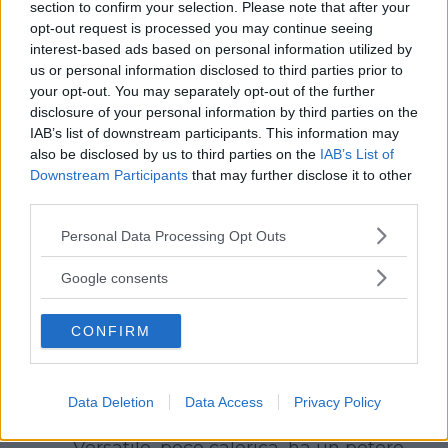
section to confirm your selection. Please note that after your
opt-out request is processed you may continue seeing
Continua a leggere dopo la pubblicità
interest-based ads based on personal information utilized by
us or personal information disclosed to third parties prior to
your opt-out. You may separately opt-out of the further
disclosure of your personal information by third parties on the
2° REGOLA: A TUTTO COLORE
IAB’s list of downstream participants. This information may
Avete fatto caso che moltissimi alimenti
also be disclosed by us to third parties on the
IAB’s List of
Downstream Participants
that may further disclose it to other
tipici dell’autunno hanno un colore
third parties.
arancio/marrone/rosso?
Please note that this website/app uses one or more Google
Ce ne sono tantissimi:
Personal Data Processing Opt Outs
services and may gather and store information including but
not limited to your visit or usage behaviour. You may click to
Google consents
la
zucca
, che fa la comparsa sui
grant or deny consent to Google and its third-party tags to
use your data for below specified purposes in below Google
banchi dei mercati verso la metà di
CONFIRM
consent section.
settembre e viene consumata fino
alla fine di novembre. Ricca di
betacarotene, nasconde nei suoi
Data Deletion
Data Access
Privacy Policy
semi i nutrienti più interessanti.
Versatile, poco calorica, ha un potere