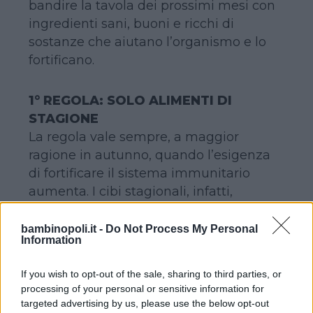
bandire la tavola dei prossimi mesi con
ingredienti sani, buoni e ricchi di
sostanze che aiutano l’organismo e lo
fortificano.
1° REGOLA: SOLO ALIMENTI DI
STAGIONE
La regola vale sempre, a maggior
ragione in autunno, quando l’esigenza
di fortificare il sistema immunitario
aumenta. I cibi stagionali, infatti,
contengono tutti i nutrienti necessari
per affrontare al meglio quella specifica
bambinopoli.it -
Do Not Process My Personal
Information
stagione oltre al fatto che proprio la loro
contemporaneità li rende più ricchi di
If you wish to opt-out of the sale, sharing to third parties, or
nutrienti rispetto ad alimenti di serra.
processing of your personal or sensitive information for
targeted advertising by us, please use the below opt-out