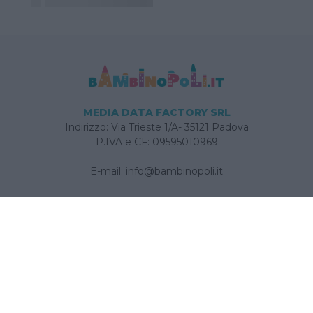
MEDIA DATA FACTORY SRL
Indirizzo: Via Trieste 1/A- 35121 Padova
P.IVA e CF: 09595010969
E-mail:
info@bambinopoli.it
Navigazione
Concepire