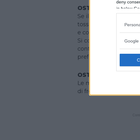
deny consent
OSTRUZIONE PARZI
in below Go
Se il bambino è coscie
tossisce, non occorre 
Persona
e colpi sulle spalle c
Si consiglia, invece, d
Google 
continuare a tossire,
preferisce.
OSTRUZIONE TOTAL
Le manovre in questo 
di fronte a un lattant
Conti