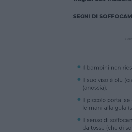
SEGNI DI SOFFOCA
Conti
Il bambini non ries
Il suo viso è blu 
(anossia).
Il piccolo porta, s
le mani alla gola 
Il senso di soffo
da tosse (che di s