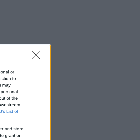
sonal or
ection to
ou may
 personal
out of the
 downstream
B’s List of
er and store
to grant or