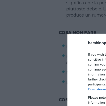
significa che la pe
piuttosto debole. L
produce un rumore
COSA NON FARE
bambinopol
Farsi prendere dal
If you wish 
Prendere per i pied
sensitive in
soffocando
confirm you
continue se
Mettergli le dita i
information 
further disc
Battergli la schien
participants
Downstream 
Please note
COSA FARE IN CASO 
information 