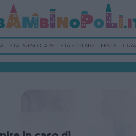
A
ETÀ PRESCOLARE
ETÀ SCOLARE
FESTE
GRA
ire in caso di