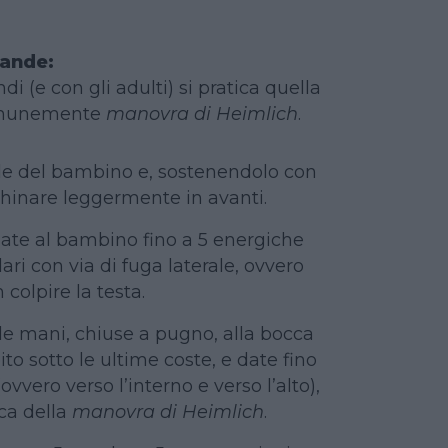
rande:
i (e con gli adulti) si pratica quella
comunemente
manovra di Heimlich
.
lle del bambino e, sostenendolo con
hinare leggermente in avanti.
date al bambino fino a 5 energiche
ri con via di fuga laterale, ovvero
colpire la testa.
e mani, chiuse a pugno, alla bocca
to sotto le ultime coste, e date fino
(ovvero verso l’interno e verso l’alto),
ica della
manovra di Heimlich
.