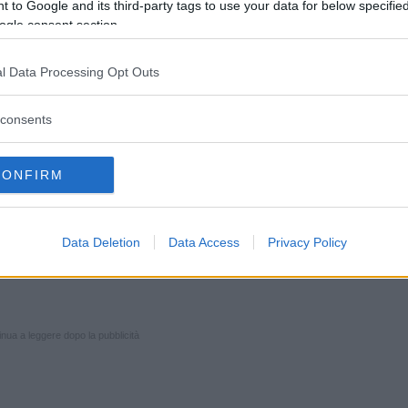
 to Google and its third-party tags to use your data for below specifi
ALE
ogle consent section.
nte, piange, riesce a parlare,
fare nulla, soprattutto evitare pacche
l Data Processing Opt Outs
he potrebbero aggravare la situazione.
i consigliare al bambino di
consents
 mantenendo la posizione che
CONFIRM
E
cambiano a seconda che ci si trovi
Data Deletion
Data Access
Privacy Policy
e o a un bambino più grande.
nua a leggere dopo la pubblicità