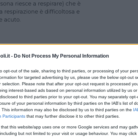
rsona riesce a respirare) che è
a respirazione è difficoltosa e
 acuto.
i.it -
Do Not Process My Personal Information
 panico
to opt-out of the sale, sharing to third parties, or processing of your per
i il bambino che è ostruito e che sta
formation for targeted advertising by us, please use the below opt-out s
r selection. Please note that after your opt-out request is processed y
eing interest-based ads based on personal information utilized by us or
n bocca
disclosed to third parties prior to your opt-out. You may separately opt-
losure of your personal information by third parties on the IAB’s list of
a
. This information may also be disclosed by us to third parties on the
IA
Participants
that may further disclose it to other third parties.
 that this website/app uses one or more Google services and may gath
DI:
including but not limited to your visit or usage behaviour. You may click 