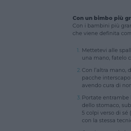
Con un bimbo più g
Con i bambini più grand
che viene definita 
Mettetevi alle spa
una mano, fatelo c
Con l’altra mano, 
pacche interscapola
avendo cura di non 
Portate entrambe l
dello stomaco, subi
5 colpi verso di sé 
con la stessa tecn