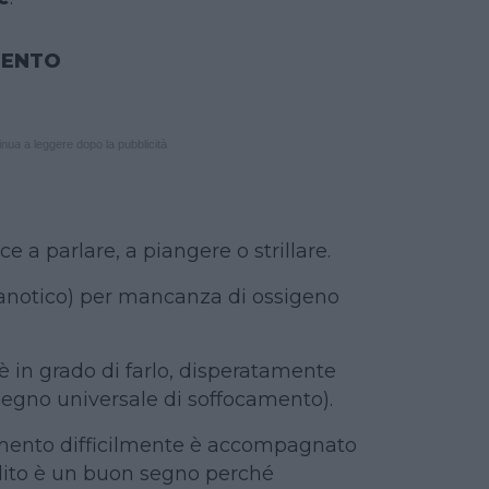
MENTO
nua a leggere dopo la pubblicità
ce a parlare, a piangere o strillare.
(cianotico) per mancanza di ossigeno
e è in grado di farlo, disperatamente
(segno universale di soffocamento).
camento difficilmente è accompagnato
olito è un buon segno perché