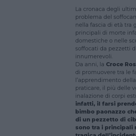
La cronaca degli ulti
problema del soffocame
nella fascia di età tra g
principali di morte inf
domestiche o nelle scu
soffocati da pezzetti di
innumerevoli.
Da anni, la
Croce Ros
di promuovere tra le f
l’apprendimento della
praticare, il più delle 
inalazione di corpi est
infatti, il farsi pre
bimbo paonazzo che 
di un pezzetto di ci
sono tra i principal
tragica dell’incident