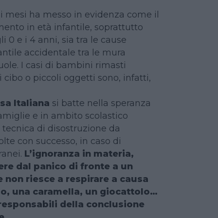
mi mesi ha messo in evidenza come il
nto in età infantile, soprattutto
li 0 e i 4 anni, sia tra le cause
antile accidentale tra le mura
ole. I casi di bambini rimasti
 cibo o piccoli oggetti sono, infatti,
sa Italiana
si batte nella speranza
amiglie e in ambito scolastico
 tecnica di disostruzione da
volte con successo, in caso di
ranei.
L’ignoranza in materia,
ndere dal panico di fronte a un
non riesce a respirare a causa
bo, una caramella, un giocattolo…
i responsabili della conclusione
e
.