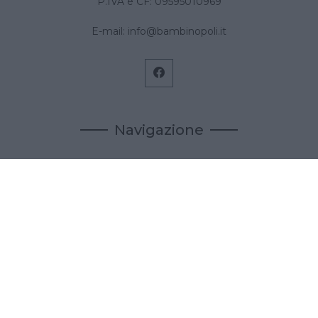
P.IVA e CF: 09595010969
E-mail:
info@bambinopoli.it
Navigazione
Concepire
Donna
Età Prescolare
Età Scolare
Feste
Gravidanza
Neonato
Accedi