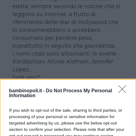
eletta, sempre secondo le notizie che si
leggono su Internet, a frutto di
riferimento delle star di Hollywood che
lo consumerebbero o avrebbero
consumato per perdere peso,
soprattutto in seguito alla gravidanza.
I nomi citati sono altisonanti: le sorelle
Kardashian
,
Nicole Kidman
,
Jennifer
Lopez
…
Sarà vero?
bambinopoli.it -
Do Not Process My Personal
L’essenza di questo frutto altrimenti
Information
pressoché sconosciuto si
nasconderebbe nella sua buccia ricca di
If you wish to opt-out of the sale, sharing to third parties, or
processing of your personal or sensitive information for
acido idrossicitrico
(
HCA
).
targeted advertising by us, please use the below opt-out
Questa sostanza, a quanto dicono i suoi
section to confirm your selection. Please note that after your
sostenitori (e le pubblicità) non solo
opt-out request is processed you may continue seeing