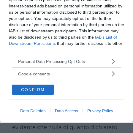
favorirebbe lo smaltimento dell’adipe in
interest-based ads based on personal information utilized by
us or personal information disclosed to third parties prior to
eccesso, ma avrebbe la funzione di
your opt-out. You may separately opt-out of the further
accelerare il metabolismo aiutando il
disclosure of your personal information by third parties on the
corpo a smaltire le tossine. Il tutto, senza
IAB’s list of downstream participants. This information may
alcun effetto collaterale, senza sforzi e in
also be disclosed by us to third parties on the
IAB’s List of
Downstream Participants
that may further disclose it to other
pochissimo tempo (si parla di due, tre
third parties.
chili alla settimana).
Please note that this website/app uses one or more Google
Personal Data Processing Opt Outs
services and may gather and store information including but
not limited to your visit or usage behaviour. You may click to
Google consents
Continua a leggere dopo la pubblicità
grant or deny consent to Google and its third-party tags to
use your data for below specified purposes in below Google
CONFIRM
consent section.
Premesso che non esistono sostanze di
Data Deletion
Data Access
Privacy Policy
questo tipo (sarebbe stato risolto il
problema dell’obesità nel mondo), è
evidente che nulla di quanto dichiarato