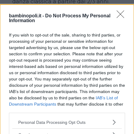
danza classica a partire dai 2/3 anni.
In generale, sono i bambini più motivati
bambinopoli.it -
Do Not Process My Personal
o quelli che hanno mostrato un
Information
interesse precoce per la disciplina.
Per gli altri, quelli che vogliono solo
If you wish to opt-out of the sale, sharing to third parties, or
provare, i non sicuri…, esistono corsi
processing of your personal or sensitive information for
propedeutici che vengono chiamati
targeted advertising by us, please use the below opt-out
section to confirm your selection. Please note that after your
Giocodanza
, per un approccio alla
opt-out request is processed you may continue seeing
danza più ludico.
interest-based ads based on personal information utilized by
us or personal information disclosed to third parties prior to
your opt-out. You may separately opt-out of the further
Alla base dell’insegnamento c’è il
disclosure of your personal information by third parties on the
tenativo di avvicinare i bambini al ritmo
IAB’s list of downstream participants. This information may
utilizzando fantasia e immaginazione
also be disclosed by us to third parties on the
IAB’s List of
come motori trainanti e proponendo il
Downstream Participants
that may further disclose it to other
third parties.
tutto sotto forma di gioco.
I bimbi vengono coinvolti in giochi
Please note that this website/app uses one or more Google
Personal Data Processing Opt Outs
psicomotori che, normalmente,
services and may gather and store information including but
not limited to your visit or usage behaviour. You may click to