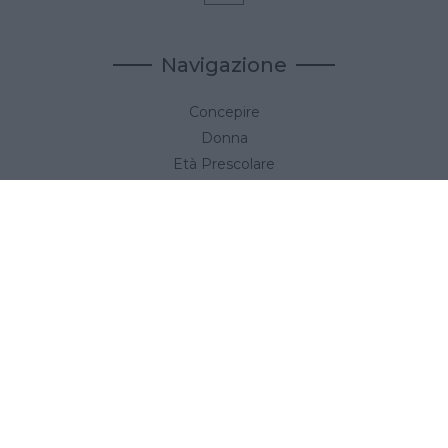
Navigazione
Concepire
Donna
Età Prescolare
Età Scolare
Feste
Gravidanza
Neonato
Accedi
Link utili
Privacy Policy
Cookie Policy