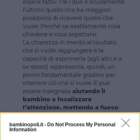
essere fatto. Tra i due è sicuramente
l’ultimo quello che ha maggiori
possibilità di ricevere quello che
vuole. Perché sa esattamente cosa
chiedere e cosa aspettarsi.
La chiarezza in merito al risultato
che si vuole raggiungere e la
capacità di esprimerla (agli altri e a
se stessi) rappresenta, quindi, un
primo fondamentale gradino per
ottenere ciò che si vuole. E può
essere insegnata
aiutando il
bambino a focalizzare
l’attenzione, mettendo a fuoco
l’obiettivo
.
bambinopoli.it -
Do Not Process My Personal
La lista del “TO DO”
Information
Per la maggior parte delle persone,