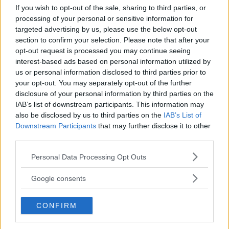
non è necessario stilare una lista dei
If you wish to opt-out of the sale, sharing to third parties, or
processing of your personal or sensitive information for
passi da compiere per raggiungere
targeted advertising by us, please use the below opt-out
l’obiettivo che si sono prefissate.
section to confirm your selection. Please note that after your
Diversamente, per un bambino
opt-out request is processed you may continue seeing
potrebbe essere utile, una volta che
interest-based ads based on personal information utilized by
us or personal information disclosed to third parties prior to
il traguardo finale è stato
your opt-out. You may separately opt-out of the further
individuato, visualizzare tutti i
disclosure of your personal information by third parties on the
passaggi che lo aiuteranno ad
IAB’s list of downstream participants. This information may
arrivare all’obiettivo (se, per
also be disclosed by us to third parties on the
IAB’s List of
Downstream Participants
that may further disclose it to other
esempio, il bimbo vuole recuperare
third parties.
un’insufficienza in matematica,
provate a scrivere con lui la lista
Please note that this website/app uses one or more Google
Personal Data Processing Opt Outs
services and may gather and store information including but
delle cose che deve fare per ottenere
not limited to your visit or usage behaviour. You may click to
Google consents
il miglior risultato possibile).
grant or deny consent to Google and its third-party tags to
use your data for below specified purposes in below Google
Perseguire lo scopo finale
CONFIRM
consent section.
Focalizzato l’obiettivo e i passaggi
per raggiungerlo, è necessario