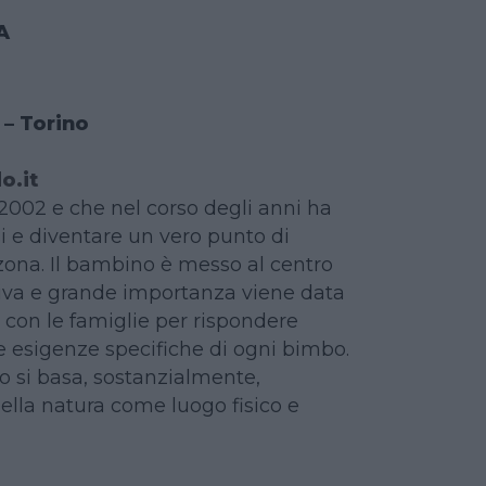
A
 – Torino
o.it
 2002 e che nel corso degli anni ha
i e diventare un vero punto di
 zona. Il bambino è messo al centro
tiva e grande importanza viene data
e con le famiglie per rispondere
 esigenze specifiche di ogni bimbo.
co si basa, sostanzialmente,
della natura come luogo fisico e