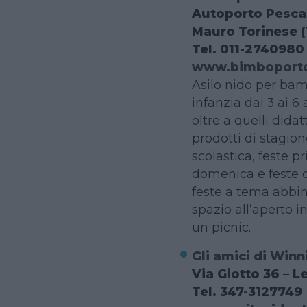
Autoporto Pescar
Mauro Torinese 
Tel. 011-2740980
www.bimboporto
Asilo nido per bamb
infanzia dai 3 ai 6 
oltre a quelli dida
prodotti di stagion
scolastica, feste p
domenica e feste d
feste a tema abbin
spazio all’aperto i
un picnic.
Gli amici di Winn
Via Giotto 36 – Le
Tel. 347-3127749