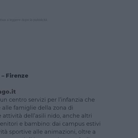
nua a leggere dopo la pubblicità
 – Firenze
go.it
un centro servizi per l’infanzia che
alle famiglie della zona di
 attività dell’asili nido, anche altri
genitori e bambino: dai campus estivi
ività sportive alle animazioni, oltre a