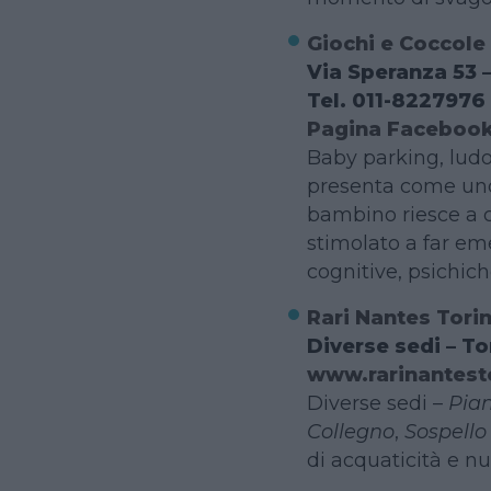
Giochi e Coccole
Via Speranza 53 
Tel. 011-8227976
Pagina Faceboo
Baby parking, ludot
presenta come uno 
bambino riesce a 
stimolato a far em
cognitive, psichich
Rari Nantes Tori
Diverse sedi – To
www.rarinantest
Diverse sedi –
Pia
Collegno
,
Sospello
di acquaticità e nu