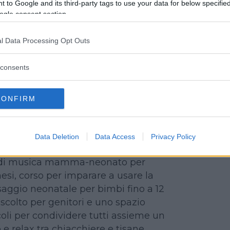
 to Google and its third-party tags to use your data for below specifi
 Tra i servizi offerti, oltre ai
ogle consent section.
e alla scuola di teatro, anche feste di
matori professionisti, spettacoli
l Data Processing Opt Outs
teca..
consents
lo 11 – Torino
3
CONFIRM
l.it
ganizza corsi e attività pensati sia
ma che per la neomamma e il suo
Data Deletion
Data Access
Privacy Policy
oposte: percorso di yoga in
o di musica mamma-neonato per
esi, corso per imparare a usare la
aggio neonatale per bimbi fino a 12
ascolto per genitori e uno spazio
coli per condividere tutti assieme un
 relax tra chiacchiere e tisane.