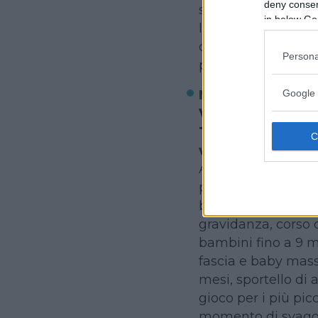
deny consent
scambio relazionale.
in below Go
laboratori teatrali 
compleanno con ani
Persona
per bambini, biblio
Google 
Mamme in Sol
Via Giulia di Baro
Tel. 349-466887
www.mammeinso
Associazione che or
per la futura mam
bambino. Tra le pr
gravidanza, cors
bambini fino a 9 m
fascia e baby mass
mesi, sportello di 
gioco per i più pic
momento di svago e