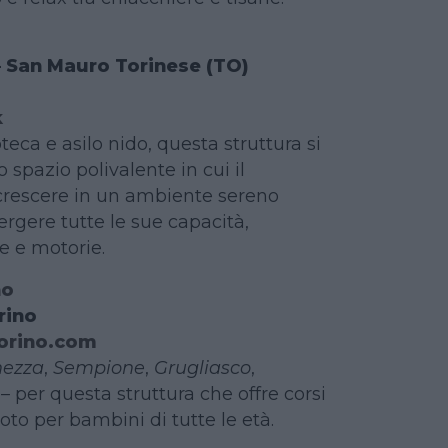
– San Mauro Torinese (TO)
k
eca e asilo nido, questa struttura si
spazio polivalente in cui il
crescere in un ambiente sereno
ergere tutte le sue capacità,
e e motorie.
no
rino
orino.com
nezza
,
Sempione
,
Grugliasco
,
– per questa struttura che offre corsi
oto per bambini di tutte le età.