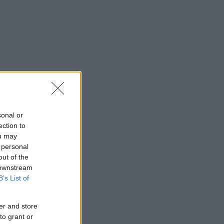
sonal or
ection to
ou may
 personal
out of the
 downstream
B’s List of
er and store
to grant or