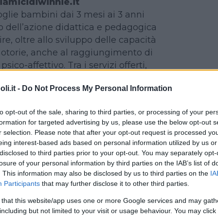
amicidiwinnie.it
oglie bambini dai 3 mesi ai 3 anni
o dell’azione didattica e pedagogica
e, oltre allo sviluppo delle capacità
otorie, anche al raggiungimento di
sico-affettivo. Tra i servizi offerti,
proprie del nido, corsi in lingua
i.it -
Do Not Process My Personal Information
ri pomeridiani per bambini dai 3 ai 6
 anche a tema, laboratorio di lettura
to opt-out of the sale, sharing to third parties, or processing of your per
ale, corso di acquaticità.
formation for targeted advertising by us, please use the below opt-out s
r selection. Please note that after your opt-out request is processed y
trulla Teatranza
eing interest-based ads based on personal information utilized by us or
Moncalieri (TO)
disclosed to third parties prior to your opt-out. You may separately opt-
losure of your personal information by third parties on the IAB’s list of
. This information may also be disclosed by us to third parties on the
IA
Participants
that may further disclose it to other third parties.
e concepiti e strutturati come
i per affrontare problemi e disagi,
 that this website/app uses one or more Google services and may gath
asione di divertimento, gioco e
including but not limited to your visit or usage behaviour. You may click 