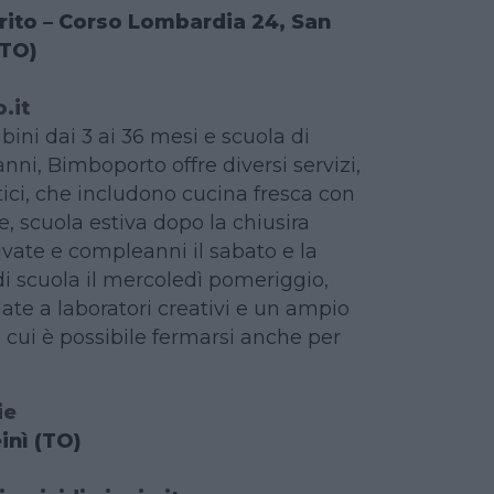
ito – Corso Lombardia 24, San
(TO)
.it
ini dai 3 ai 36 mesi e scuola di
anni, Bimboporto offre diversi servizi,
ttici, che includono cucina fresca con
e, scuola estiva dopo la chiusira
rivate e compleanni il sabato e la
i scuola il mercoledì pomeriggio,
ate a laboratori creativi e un ampio
n cui è possibile fermarsi anche per
ie
inì (TO)