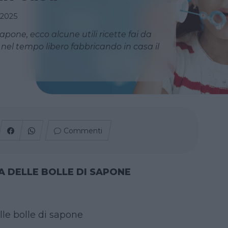
 2025
 sapone, ecco alcune utili ricette fai da
 nel tempo libero fabbricando in casa il
Commenti
TA DELLE BOLLE DI SAPONE
lle bolle di sapone