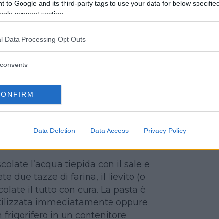
 to Google and its third-party tags to use your data for below specifi
acqua tiepida
ogle consent section.
l Data Processing Opt Outs
o
consents
o
remor tartaro
CONFIRM
are
Data Deletion
Data Access
Privacy Policy
colate l’acqua tiepida con il sale e
te due tazze di farina, il lievito (o
olate il tutto con cura. La pasta è
utilizzata immediatamente oppure
 frigorifero in un contenitore