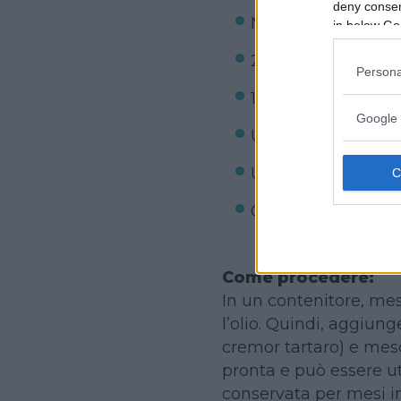
deny consent
Mezzo vasetto di 
in below Go
2 vasetti di farina
Persona
1/4 vasetto sale fin
Google 
Un cucchiaio di oli
Un cucchiaino di c
Colorante aliment
Come procedere:
In un contenitore, mes
l’olio. Quindi, aggiunge
cremor tartaro) e mesc
pronta e può essere 
conservata per mesi in