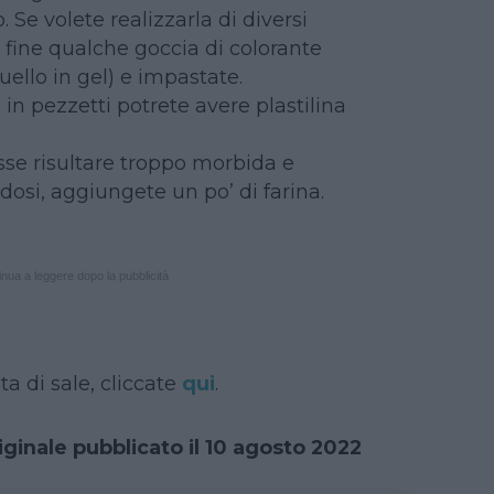
Se volete realizzarla di diversi
a fine qualche goccia di colorante
uello in gel) e impastate.
in pezzetti potrete avere plastilina
sse risultare troppo morbida e
dosi, aggiungete un po’ di farina.
nua a leggere dopo la pubblicità
ta di sale, cliccate
qui
.
iginale pubblicato il 10 agosto 2022