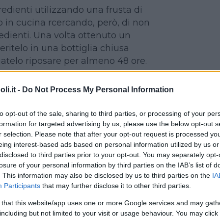
redienti utilizzando una frusta di
no in cucina rcercando, però, di non
redienti. Una volta ottenuto un
ritelo in una bottiglia chiusa
atelo riposare per almeno 48 ore.
ecchi barattoli delle bolle di sapone.
 potrete usare, per creare le bolle,
i.it -
Do Not Process My Personal Information
 un manico o, meglio ancora, le
e, perfette se volete creare bolle
to opt-out of the sale, sharing to third parties, or processing of your per
formation for targeted advertising by us, please use the below opt-out s
r selection. Please note that after your opt-out request is processed y
elemento essenziale per la
eing interest-based ads based on personal information utilized by us or
lle. Ma serve per renderle più
disclosed to third parties prior to your opt-out. You may separately opt-
dar loro ‘consistenza’.
losure of your personal information by third parties on the IAB’s list of
. This information may also be disclosed by us to third parties on the
IA
Participants
that may further disclose it to other third parties.
LIZZARE IN CASA LA PLASTILINA
 that this website/app uses one or more Google services and may gath
including but not limited to your visit or usage behaviour. You may click 