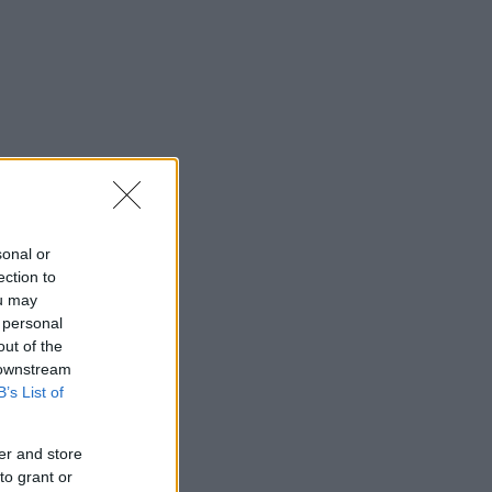
sonal or
ection to
ou may
 personal
out of the
 downstream
B’s List of
er and store
to grant or