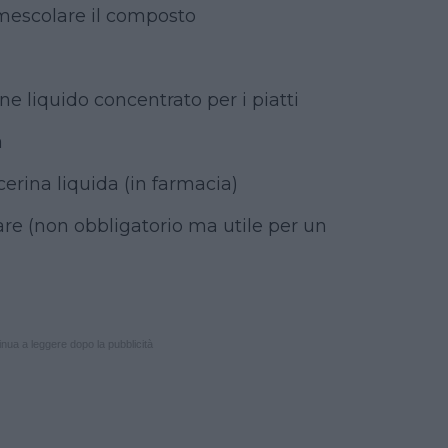
mescolare il composto
e liquido concentrato per i piatti
a
icerina liquida (in farmacia)
re (non obbligatorio ma utile per un
nua a leggere dopo la pubblicità