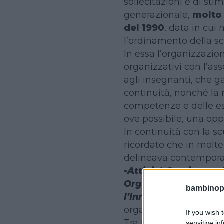
sollecitazioni e di sti
generazionale,
molto 
del 1990
, data in cui
l’ordinamento della s
In essa l’organizzazio
organizzativi con l’as
agli insegnanti, che g
continuità, nonché la 
competenze e delle es
ove possibile, una op
In continuità con la s
ricordato che in molte
delineava contempora
-Attività Sperimenta
Organizzativi
e
ALICE
bambinopol
l’Innovazione dei Co
organizzativo coerent
If you wish 
Tra le valutazioni che
sensitive in