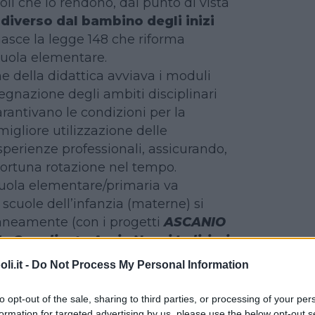
moli che lo rendono, dal punto di vista
diverso dal bambino degli inizi
 nasce la legge 148 che riforma
cuola elementare.
ne della didattica avviava i moduli
segnazione degli ambiti disciplinari
arantivano le condizioni per la
migliore utilizzazione delle
perienze professionali, assicurando,
portuna rotazione nel tempo.
cuola elementare/primaria va
 scuole dell’infanzia (materne) si
neamente (con i progetti
ASCANIO
le Coordinata Avvio Nuovi Indirizzi
 – Autonomia: un Laboratorio per
i.it -
Do Not Process My Personal Information
ntesti Educativi
) un impianto
e con il cambiamento culturale.
to opt-out of the sale, sharing to third parties, or processing of your per
 i progetti rilevarono emergeva
formation for targeted advertising by us, please use the below opt-out s