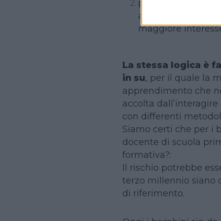
per i piccoli alunn
alla scelta nelle e
maggiore interess
La stessa logica è f
in su
, per il quale la 
apprendimento che ne 
accolta dall’interagir
con differenti metodol
Siamo certi che per i
docente di scuola pri
formativa?:
Il rischio potrebbe ess
terzo millennio siano d
di riferimento.