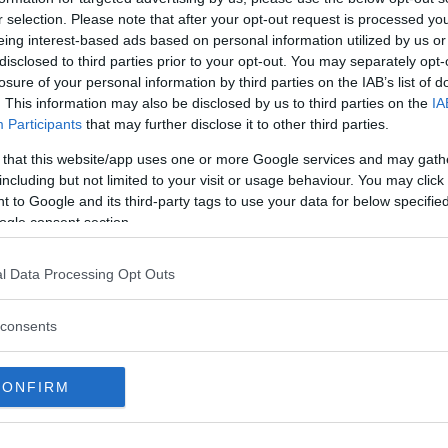
r selection. Please note that after your opt-out request is processed y
mbini dai 3 ai 6 anni di interagire
eing interest-based ads based on personal information utilized by us or
ferimento adulte
; ogni insegnante,
disclosed to third parties prior to your opt-out. You may separately opt-
 un campo di esperienza educativa.
losure of your personal information by third parties on the IAB’s list of
. This information may also be disclosed by us to third parties on the
IA
Participants
that may further disclose it to other third parties.
nua a leggere dopo la pubblicità
 that this website/app uses one or more Google services and may gath
including but not limited to your visit or usage behaviour. You may click 
 to Google and its third-party tags to use your data for below specifi
ogle consent section.
da fare in merito:
l Data Processing Opt Outs
iccolo è fondamentale vivere
consents
iornate scolastiche attraverso
 come figura di continuità affettiva
 famiglia (seppur in un empatico
CONFIRM