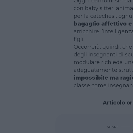
Oggi i bambini sin da
con baby sitter, animato
per la catechesi, ognu
bagaglio affettivo 
arricchire l’intelligen
figli.
Occorrerà, quindi, ch
degli insegnanti di sc
modulare richieda una
adeguatamente struttur
impossibile ma rag
classe come insegnant
Articolo or
SHARE