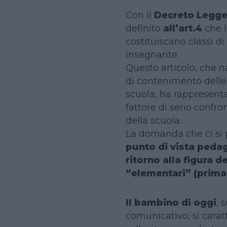
Con il
Decreto Legge
definito
all’art.4
che l
costituiscano classi d
insegnante.
Questo articolo, che n
di contenimento delle
scuola, ha rappresent
fattore di serio confro
della scuola.
La domanda che ci si p
punto di vista peda
ritorno alla figura 
“elementari” (prima
Il bambino di oggi
, 
comunicativo, si carat