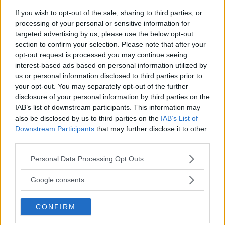
uscite in carrozzina… Per non parlare dei
If you wish to opt-out of the sale, sharing to third parties, or
continui, estenuanti risvegli notturni.
processing of your personal or sensitive information for
Ma
Eva
si lascia guidare dal suo istinto
targeted advertising by us, please use the below opt-out
section to confirm your selection. Please note that after your
di mamma, sempre. E questo é forse il
opt-out request is processed you may continue seeing
miglior stimolo che le lettrici potranno
interest-based ads based on personal information utilized by
ricevere per vivere al meglio la loro
us or personal information disclosed to third parties prior to
gravidanza.
your opt-out. You may separately opt-out of the further
disclosure of your personal information by third parties on the
IAB’s list of downstream participants. This information may
LA MAMMA PERFETTA NON
also be disclosed by us to third parties on the
IAB’s List of
ESISTE
Downstream Participants
that may further disclose it to other
third parties.
99 consigli per non
Please note that this website/app uses one or more Google
impazzire e ritrovare la
Personal Data Processing Opt Outs
services and may gather and store information including but
serenità in famiglia
not limited to your visit or usage behaviour. You may click to
Google consents
grant or deny consent to Google and its third-party tags to
use your data for below specified purposes in below Google
Di
Kristine Carlson
CONFIRM
consent section.
Edizioni Kowalsy, 2012