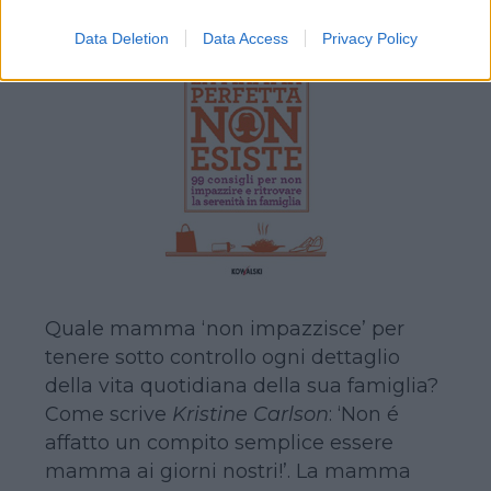
Costo 15€
Data Deletion
Data Access
Privacy Policy
Quale mamma ‘non impazzisce’ per
tenere sotto controllo ogni dettaglio
della vita quotidiana della sua famiglia?
Come scrive
Kristine Carlson
: ‘Non é
affatto un compito semplice essere
mamma ai giorni nostri!’. La mamma