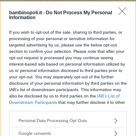
atto con bambini nelle prime fasce
d’età e promuovere nuove
bambinopoli.it -
Do Not Process My Personal
opportunità di divulgazione della
Information
musica in età infantile.
Il progetto nasce dalla convinzione
If you wish to opt-out of the sale, sharing to third parties, or
processing of your personal or sensitive information for
che
la musica svolga un ruolo
targeted advertising by us, please use the below opt-out
centrale nella formazione di un
section to confirm your selection. Please note that after your
individuo
e sia in grado di agire
opt-out request is processed you may continue seeing
sugli strati più profondi della psiche
interest-based ads based on personal information utilized by
us or personal information disclosed to third parties prior to
riuscendo in questo modo a
your opt-out. You may separately opt-out of the further
sviluppare le potenzialità espressive
disclosure of your personal information by third parties on the
e creative della persona.
IAB’s list of downstream participants. This information may
In età infantile, poi, la musica è lo
also be disclosed by us to third parties on the
IAB’s List of
Downstream Participants
that may further disclose it to other
strumento chiave per aiutare i
third parties.
piccoli a entrare facilmente in
contatto con gli altri e con
Please note that this website/app uses one or more Google
Personal Data Processing Opt Outs
services and may gather and store information including but
l’ambiente circostante, attraverso il
not limited to your visit or usage behaviour. You may click to
Google consents
gioco e il divertimento. Sembra,