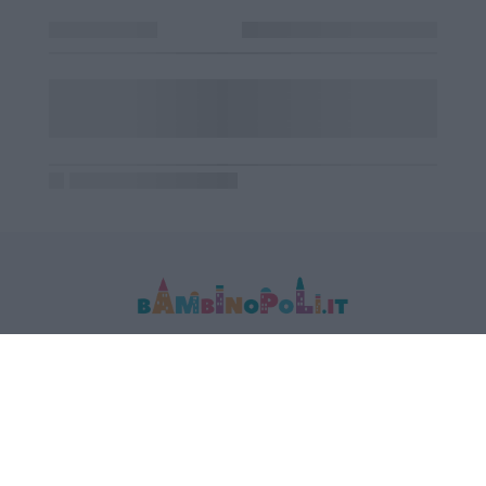
MEDIA DATA FACTORY SRL
Indirizzo: Via Trieste 1/A- 35121 Padova
P.IVA e CF: 09595010969
E-mail:
info@bambinopoli.it