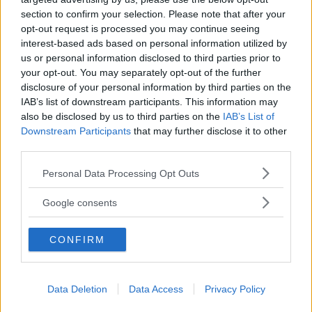
necessità di ampliare il mondo
section to confirm your selection. Please note that after your
opt-out request is processed you may continue seeing
esperienziale dei piccoli verso
interest-based ads based on personal information utilized by
nuovi orizzonti
, che aiutino da
us or personal information disclosed to third parties prior to
subito a cogliere realtà diverse da
your opt-out. You may separately opt-out of the further
quella familiare. Ogni genitore
disclosure of your personal information by third parties on the
legittima oggi, quindi, il valore di
IAB’s list of downstream participants. This information may
also be disclosed by us to third parties on the
IAB’s List of
orientare i piccoli verso la
Downstream Participants
that may further disclose it to other
socializzazione, fatta di momenti
third parties.
con nuovi e diversi bambini e gestita
Please note that this website/app uses one or more Google
Personal Data Processing Opt Outs
da adulti competenti.
services and may gather and store information including but
not limited to your visit or usage behaviour. You may click to
Google consents
La qualità organizzativa degli
grant or deny consent to Google and its third-party tags to
asili nido va valutata anche in
use your data for below specified purposes in below Google
base a quelli che sono gli
CONFIRM
consent section.
obiettivi educativi
, che devono
essere finalizzati a sostenere e a
Data Deletion
Data Access
Privacy Policy
aiutare i genitori nel primo