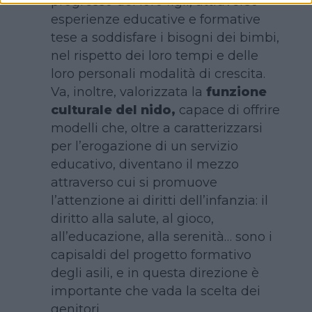
progresso dei loro figli, attraverso
esperienze educative e formative
tese a soddisfare i bisogni dei bimbi,
nel rispetto dei loro tempi e delle
loro personali modalità di crescita.
Va, inoltre, valorizzata la
funzione
culturale del nido,
capace di offrire
modelli che, oltre a caratterizzarsi
per l’erogazione di un servizio
educativo, diventano il mezzo
attraverso cui si promuove
l’attenzione ai diritti dell’infanzia: il
diritto alla salute, al gioco,
all’educazione, alla serenità… sono i
capisaldi del progetto formativo
degli asili, e in questa direzione è
importante che vada la scelta dei
genitori.