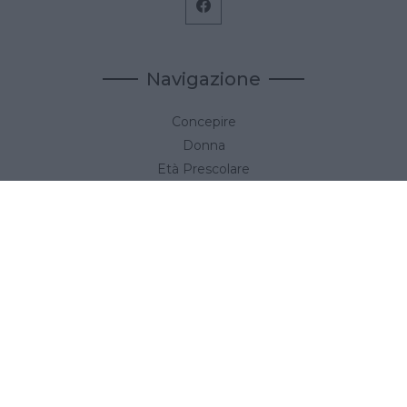
Navigazione
Concepire
Donna
Età Prescolare
Età Scolare
Feste
Gravidanza
Neonato
Accedi
Link utili
Privacy Policy