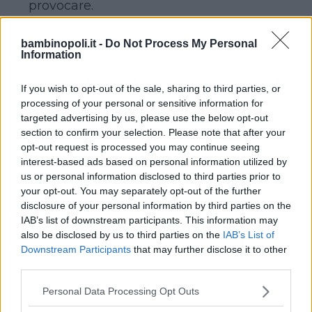
provocare.
Ecco perché andrebbero scelti non in
base a parametri estetici (forma,
bambinopoli.it -
Do Not Process My Personal
Information
colore…), ma in base alla loro capacità di
filtrare o meno i raggi solari. Soprattutto
If you wish to opt-out of the sale, sharing to third parties, or
quando sono destinati ai più piccoli,
processing of your personal or sensitive information for
particolarmente soggetti ai rischi che
targeted advertising by us, please use the below opt-out
un’esposizione prolungata al sole
section to confirm your selection. Please note that after your
opt-out request is processed you may continue seeing
potrebbe comportare.
interest-based ads based on personal information utilized by
us or personal information disclosed to third parties prior to
GLI OCCHIALI DA SOLE DEI BAMBINI
your opt-out. You may separately opt-out of the further
disclosure of your personal information by third parties on the
CONSIGLI PER GLI ACQUISTI
IAB’s list of downstream participants. This information may
also be disclosed by us to third parties on the
IAB’s List of
Downstream Participants
that may further disclose it to other
Continua a leggere dopo la pubblicità
third parties.
Please note that this website/app uses one or more Google
Personal Data Processing Opt Outs
services and may gather and store information including but