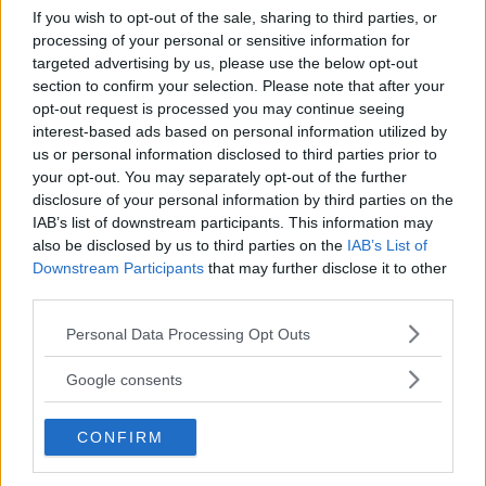
e mirati messi a punto dal
Gruppo di
If you wish to opt-out of the sale, sharing to third parties, or
Animazione del
Club Élite Vacanze
.
processing of your personal or sensitive information for
Il pacchetto, di 5, 4 e 3 notti a prezzi
targeted advertising by us, please use the below opt-out
section to confirm your selection. Please note that after your
differenti a seconda della durata del
opt-out request is processed you may continue seeing
soggiorno, è articolato e vario proprio
interest-based ads based on personal information utilized by
per soddisfare tutti e include
us or personal information disclosed to third parties prior to
escursioni
e
tornei
,
degustazioni di
your opt-out. You may separately opt-out of the further
disclosure of your personal information by third parties on the
prodotti tipici
e
serate di
IAB’s list of downstream participants. This information may
animazione
,
serate danzanti
e,
also be disclosed by us to third parties on the
IAB’s List of
naturalmente,
trattamenti esclusivi e
Downstream Participants
that may further disclose it to other
personalizzati
nel nuovissimo centro
third parties.
benessere
TANGERINE
per una vacanza
Please note that this website/app uses one or more Google
Personal Data Processing Opt Outs
che coniughi divertimento e relax,
services and may gather and store information including but
buona cucina e tour culturali ed
not limited to your visit or usage behaviour. You may click to
Google consents
grant or deny consent to Google and its third-party tags to
enogastronomici alla scoperta delle
use your data for below specified purposes in below Google
bellezze e delle tradizioni ciociare.
CONFIRM
consent section.
Gli appassionati cinefili, poi, avranno