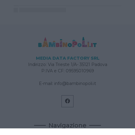
MEDIA DATA FACTORY SRL
Indirizzo: Via Trieste 1/A- 35121 Padova
P.IVA e CF: 09595010969
E-mail:
info@bambinopoli.it
Navigazione