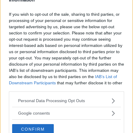
qualsiasi bambino e spesso rientra
nell’offerta educativa di alcuni asili nido
If you wish to opt-out of the sale, sharing to third parties, or
e scuole dell’infanzia. L’idea, appunto, è
processing of your personal or sensitive information for
quella di favorire la crescita e lo sviluppo
targeted advertising by us, please use the below opt-out
section to confirm your selection. Please note that after your
armonico del bambino attraverso
opt-out request is processed you may continue seeing
l’integrazione di diverse funzioni:
interest-based ads based on personal information utilized by
motoria, emotiva, intellettiva e sociale. I
us or personal information disclosed to third parties prior to
piccoli, accompagnati da un istruttore,
your opt-out. You may separately opt-out of the further
disclosure of your personal information by third parties on the
sono invitati a svolgere semplici esercizi
IAB’s list of downstream participants. This information may
con o senza attrezzi e a interagire tra
also be disclosed by us to third parties on the
IAB’s List of
loro migliorando così anche le capacità
Downstream Participants
that may further disclose it to other
relazionali.
third parties.
Please note that this website/app uses one or more Google
Personal Data Processing Opt Outs
services and may gather and store information including but
not limited to your visit or usage behaviour. You may click to
Continua a leggere dopo la pubblicità
Google consents
grant or deny consent to Google and its third-party tags to
use your data for below specified purposes in below Google
CONFIRM
consent section.