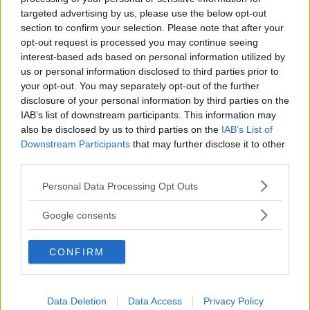
centrale dominato dall’albero delle
targeted advertising by us, please use the below opt-out
monete.
section to confirm your selection. Please note that after your
opt-out request is processed you may continue seeing
interest-based ads based on personal information utilized by
us or personal information disclosed to third parties prior to
Continua a leggere dopo la pubblicità
your opt-out. You may separately opt-out of the further
disclosure of your personal information by third parties on the
IAB’s list of downstream participants. This information may
also be disclosed by us to third parties on the
IAB’s List of
Downstream Participants
that may further disclose it to other
Oltre alla ristorazione, l’
Osteria di
third parties.
Pinocchio
si propone come una fucina
creativa dove i bimbi vengono coinvolti
Please note that this website/app uses one or more Google
Personal Data Processing Opt Outs
services and may gather and store information including but
in attività di laboratorio ispirate alla
not limited to your visit or usage behaviour. You may click to
Google consents
manipolazione creativa degli alimenti e
grant or deny consent to Google and its third-party tags to
all’espressione teatrale.
use your data for below specified purposes in below Google
CONFIRM
consent section.
A TORINO
Data Deletion
Data Access
Privacy Policy