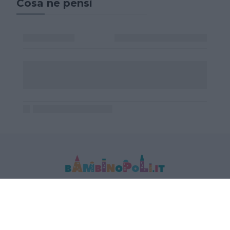
Cosa ne pensi
MEDIA DATA FACTORY SRL
Indirizzo: Via Trieste 1/A- 35121 Padova
P.IVA e CF: 09595010969