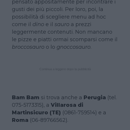
pensato appositamente per incontrare i
gusti dei più piccoli. Per loro, poi, la
possibilità di scegliere menu ad hoc
come il
dino
e il
sauro
a prezzi
leggermente contenuti. Non mancano
le pizze e piatti ormai scomparsi come il
broccosauro
o lo
gnoccosauro
.
Continua a leggere dopo la pubblicità
Bam Bam
si trova anche a
Perugia
(tel.
075-5173315), a
Villarosa di
Martinsicuro (TE)
(0861-759514) e a
Roma
(06-89766562).