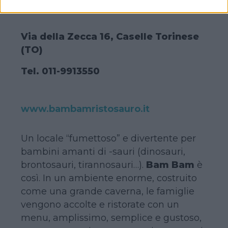
BAM BAM RISTOSAURO
Via della Zecca 16, Caselle Torinese
(TO)
Tel. 011-9913550
www.bambamristosauro.it
Un locale “fumettoso” e divertente per
bambini amanti di -sauri (dinosauri,
brontosauri, tirannosauri…).
Bam Bam
è
così. In un ambiente enorme, costruito
come una grande caverna, le famiglie
vengono accolte e ristorate con un
menu, amplissimo, semplice e gustoso,