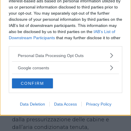
interest-based ads based on personal information utilized by
crackers, qualche biscotto secco, un
us or personal information disclosed to third parties prior to
frutto…) da offrire ai bimbi durante il
your opt-out. You may separately opt-out of the further
viaggio. Se i bambini non soffrono di
disclosure of your personal information by third parties on the
IAB’s list of downstream participants. This information may
cinetosi, si consiglia di offrire loro spesso
also be disclosed by us to third parties on the
IAB’s List of
da bere, acqua non ghiacciata, tè,
Downstream Participants
that may further disclose it to other
succhi di frutta… in modo che non si
third parties.
disidratino.
Please note that this website/app uses one or more Google
Personal Data Processing Opt Outs
services and may gather and store information including but
IN AEREO
not limited to your visit or usage behaviour. You may click to
Google consents
grant or deny consent to Google and its third-party tags to
Anche prima di un viaggio in aereo è
use your data for below specified purposes in below Google
bene consumare un pasto nutriente ma
CONFIRM
consent section.
leggero, evitando i cibi grassi, fritti o
eccessivamente unti. Il problema degli
spostamenti molto lunghi in aereo è la
Data Deletion
Data Access
Privacy Policy
disidratazione dell’organismo causata
dalla pressurizzazione delle cabine e
dall’aria condizionata tenuta,