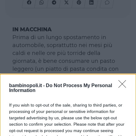
IN MACCHINA
Prima di un lungo spostamento in
automobile, soprattutto nei mesi più
caldi e nelle ore più torride della
giornata, è bene consumare un pasto
leggero (un piatto di pasta condita con
pomodoro e olio crudo, una ricca
insalata, una macedonia di frutta mista,
bambinopoli.it -
Do Not Process My Personal
Information
un gelato…) evitando, se possibile, tutti
gli alimenti che possono causare
If you wish to opt-out of the sale, sharing to third parties, or
sonnolenza e senso di pesantezza o
processing of your personal or sensitive information for
provocare sete eccessiva.
targeted advertising by us, please use the below opt-out
In macchina è sempre bene avere
section to confirm your selection. Please note that after your
opt-out request is processed you may continue seeing
qualche snack (un pacchetto di