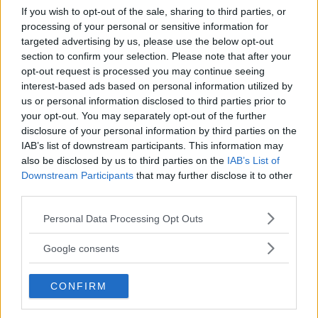
hanno avuto un amico immaginario con
If you wish to opt-out of the sale, sharing to third parties, or
una percentuale più alta tra i
processing of your personal or sensitive information for
primogeniti.
targeted advertising by us, please use the below opt-out
Non si tratta di bambini “problematici”.
section to confirm your selection. Please note that after your
opt-out request is processed you may continue seeing
L’Amico Immaginario, infatti, serve
interest-based ads based on personal information utilized by
al bimbo che gli dà vita per
us or personal information disclosed to third parties prior to
rapportarsi con il complesso mondo
your opt-out. You may separately opt-out of the further
degli adulti, proiettando su un
disclosure of your personal information by third parties on the
IAB’s list of downstream participants. This information may
agente esterno i propri vissuti
also be disclosed by us to third parties on the
IAB’s List of
interiori
(paure, timori, sensi di colpa,
Downstream Participants
that may further disclose it to other
desideri, sogni, aspirazioni). L’Amico
third parties.
Immaginario, quindi, laddove il
Please note that this website/app uses one or more Google
Personal Data Processing Opt Outs
bambino ne parli raccontando a
services and may gather and store information including but
mamma e papà, all’insegnante… le sue
not limited to your visit or usage behaviour. You may click to
Google consents
avventure e i suoi pensieri, può essere
grant or deny consent to Google and its third-party tags to
use your data for below specified purposes in below Google
anche visto dall’adulto come una sorta
CONFIRM
consent section.
di finestra sul mondo interiore del
piccolo, un’espressione dei suoi bisogni.