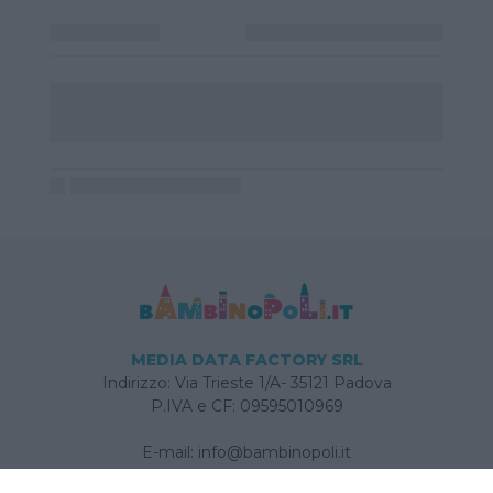
MEDIA DATA FACTORY SRL
Indirizzo: Via Trieste 1/A- 35121 Padova
P.IVA e CF: 09595010969
E-mail:
info@bambinopoli.it