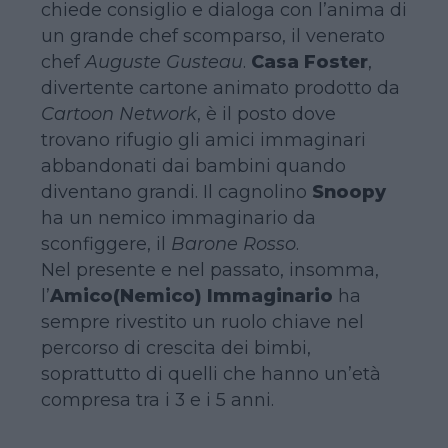
chiede consiglio e dialoga con l’anima di
un grande chef scomparso, il venerato
chef
Auguste Gusteau
.
Casa Foster
,
divertente cartone animato prodotto da
Cartoon Network
, è il posto dove
trovano rifugio gli amici immaginari
abbandonati dai bambini quando
diventano grandi. Il cagnolino
Snoopy
ha un nemico immaginario da
sconfiggere, il
Barone Rosso
.
Nel presente e nel passato, insomma,
l’
Amico(Nemico) Immaginario
ha
sempre rivestito un ruolo chiave nel
percorso di crescita dei bimbi,
soprattutto di quelli che hanno un’età
compresa tra i 3 e i 5 anni.