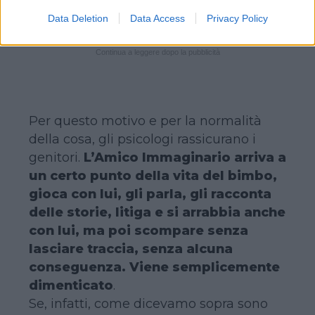
Data Deletion
Data Access
Privacy Policy
Continua a leggere dopo la pubblicità
Per questo motivo e per la normalità
della cosa, gli psicologi rassicurano i
genitori.
L’Amico Immaginario arriva a
un certo punto della vita del bimbo,
gioca con lui, gli parla, gli racconta
delle storie, litiga e si arrabbia anche
con lui, ma poi scompare senza
lasciare traccia, senza alcuna
conseguenza. Viene semplicemente
dimenticato
.
Se, infatti, come dicevamo sopra sono