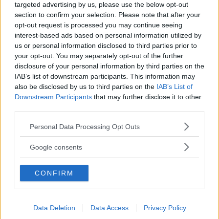
targeted advertising by us, please use the below opt-out
section to confirm your selection. Please note that after your
Kinderheim
opt-out request is processed you may continue seeing
interest-based ads based on personal information utilized by
us or personal information disclosed to third parties prior to
your opt-out. You may separately opt-out of the further
disclosure of your personal information by third parties on the
IAB’s list of downstream participants. This information may
Baby Sitter
also be disclosed by us to third parties on the
IAB’s List of
Downstream Participants
that may further disclose it to other
third parties.
Please note that this website/app uses one or more Google
Personal Data Processing Opt Outs
services and may gather and store information including but
not limited to your visit or usage behaviour. You may click to
Google consents
Parchi
grant or deny consent to Google and its third-party tags to
use your data for below specified purposes in below Google
CONFIRM
consent section.
Data Deletion
Data Access
Privacy Policy
Corsi Sportivi per bambini