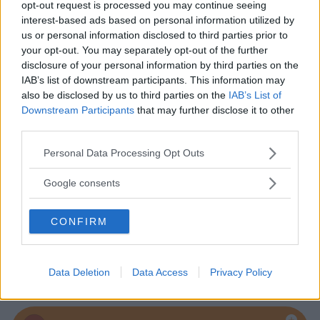
opt-out request is processed you may continue seeing
interest-based ads based on personal information utilized by
us or personal information disclosed to third parties prior to
your opt-out. You may separately opt-out of the further
Baby Sitter
disclosure of your personal information by third parties on the
IAB’s list of downstream participants. This information may
also be disclosed by us to third parties on the
IAB’s List of
Downstream Participants
that may further disclose it to other
third parties.
Please note that this website/app uses one or more Google
Personal Data Processing Opt Outs
Parchi
services and may gather and store information including but
not limited to your visit or usage behaviour. You may click to
Google consents
grant or deny consent to Google and its third-party tags to
use your data for below specified purposes in below Google
CONFIRM
consent section.
Corsi Sportivi per bambini
Data Deletion
Data Access
Privacy Policy