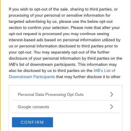
If you wish to opt-out of the sale, sharing to third parties, or
processing of your personal or sensitive information for
targeted advertising by us, please use the below opt-out
section to confirm your selection. Please note that after your
Kinderheim
opt-out request is processed you may continue seeing
interest-based ads based on personal information utilized by
us or personal information disclosed to third parties prior to
your opt-out. You may separately opt-out of the further
disclosure of your personal information by third parties on the
IAB’s list of downstream participants. This information may
Baby Sitter
also be disclosed by us to third parties on the
IAB’s List of
Downstream Participants
that may further disclose it to other
third parties.
Please note that this website/app uses one or more Google
Personal Data Processing Opt Outs
services and may gather and store information including but
not limited to your visit or usage behaviour. You may click to
Google consents
Parchi
grant or deny consent to Google and its third-party tags to
use your data for below specified purposes in below Google
CONFIRM
consent section.