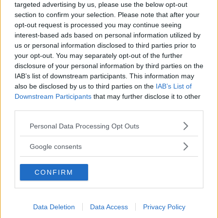
targeted advertising by us, please use the below opt-out
section to confirm your selection. Please note that after your
opt-out request is processed you may continue seeing
interest-based ads based on personal information utilized by
us or personal information disclosed to third parties prior to
your opt-out. You may separately opt-out of the further
Baby Sitter
disclosure of your personal information by third parties on the
IAB’s list of downstream participants. This information may
also be disclosed by us to third parties on the
IAB’s List of
Downstream Participants
that may further disclose it to other
third parties.
Please note that this website/app uses one or more Google
Personal Data Processing Opt Outs
Parchi
services and may gather and store information including but
not limited to your visit or usage behaviour. You may click to
Google consents
grant or deny consent to Google and its third-party tags to
use your data for below specified purposes in below Google
CONFIRM
consent section.
Corsi Sportivi per bambini
Data Deletion
Data Access
Privacy Policy