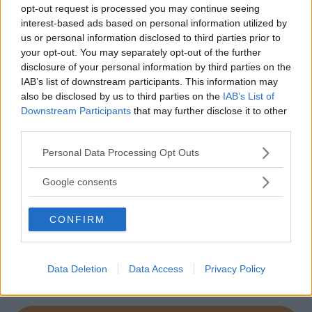
opt-out request is processed you may continue seeing
interest-based ads based on personal information utilized by
us or personal information disclosed to third parties prior to
your opt-out. You may separately opt-out of the further
Baby Sitter
disclosure of your personal information by third parties on the
IAB’s list of downstream participants. This information may
also be disclosed by us to third parties on the
IAB’s List of
Downstream Participants
that may further disclose it to other
third parties.
Please note that this website/app uses one or more Google
Personal Data Processing Opt Outs
Parchi
services and may gather and store information including but
not limited to your visit or usage behaviour. You may click to
Google consents
grant or deny consent to Google and its third-party tags to
use your data for below specified purposes in below Google
CONFIRM
consent section.
Corsi Sportivi per bambini
Data Deletion
Data Access
Privacy Policy