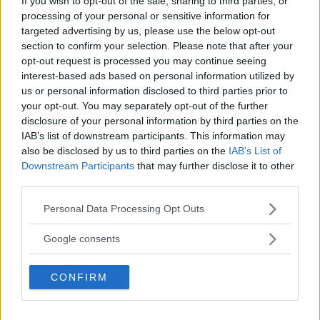
If you wish to opt-out of the sale, sharing to third parties, or
processing of your personal or sensitive information for
targeted advertising by us, please use the below opt-out
section to confirm your selection. Please note that after your
opt-out request is processed you may continue seeing
Kinderheim
interest-based ads based on personal information utilized by
us or personal information disclosed to third parties prior to
your opt-out. You may separately opt-out of the further
disclosure of your personal information by third parties on the
IAB’s list of downstream participants. This information may
also be disclosed by us to third parties on the
IAB’s List of
Downstream Participants
that may further disclose it to other
Baby Sitter
third parties.
Please note that this website/app uses one or more Google
Personal Data Processing Opt Outs
services and may gather and store information including but
not limited to your visit or usage behaviour. You may click to
Google consents
grant or deny consent to Google and its third-party tags to
use your data for below specified purposes in below Google
Parchi
CONFIRM
consent section.