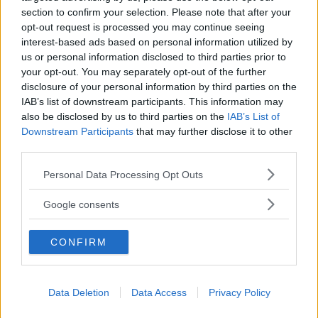
Kinderheim
section to confirm your selection. Please note that after your
opt-out request is processed you may continue seeing
interest-based ads based on personal information utilized by
us or personal information disclosed to third parties prior to
your opt-out. You may separately opt-out of the further
disclosure of your personal information by third parties on the
Baby Sitter
IAB’s list of downstream participants. This information may
also be disclosed by us to third parties on the
IAB’s List of
Downstream Participants
that may further disclose it to other
third parties.
Please note that this website/app uses one or more Google
Personal Data Processing Opt Outs
services and may gather and store information including but
Parchi
not limited to your visit or usage behaviour. You may click to
Google consents
grant or deny consent to Google and its third-party tags to
use your data for below specified purposes in below Google
CONFIRM
consent section.
Data Deletion
Data Access
Privacy Policy
Corsi Sportivi per bambini