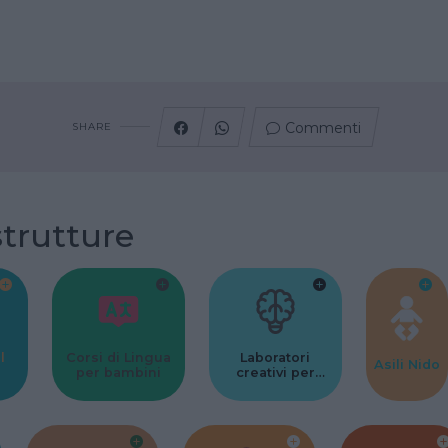
Commenti
SHARE
strutture
l
Corsi di Lingua
Laboratori
Asili Nido
per bambini
creativi per
bambini