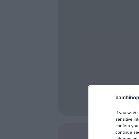
bambinopol
If you wish 
sensitive in
confirm you
continue se
SHARE
information 