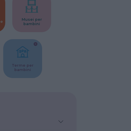
Musei per
ne
bambini
Terme per
bambini