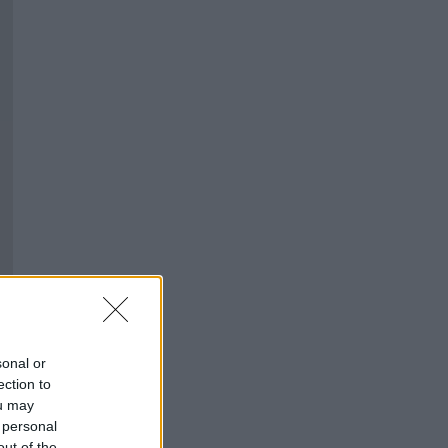
sonal or
ection to
ou may
 personal
out of the