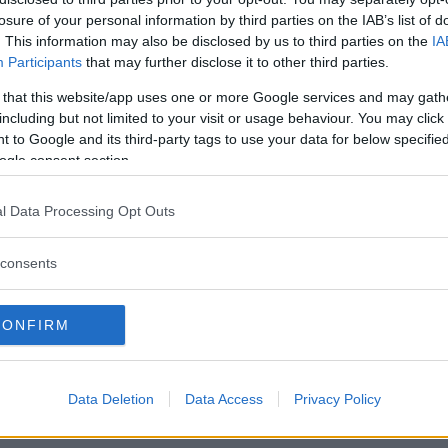
losure of your personal information by third parties on the IAB’s list of
. This information may also be disclosed by us to third parties on the
IA
Participants
that may further disclose it to other third parties.
Sei giorni alla scoperta degli
 that this website/app uses one or more Google services and may gath
ambienti marini e terrestri dell’isola
including but not limited to your visit or usage behaviour. You may click 
 to Google and its third-party tags to use your data for below specifi
di Ustica tra escursioni, laboratori e
ogle consent section.
tante attività all’aperto…
l Data Processing Opt Outs
consents
CONFIRM
Data Deletion
Data Access
Privacy Policy