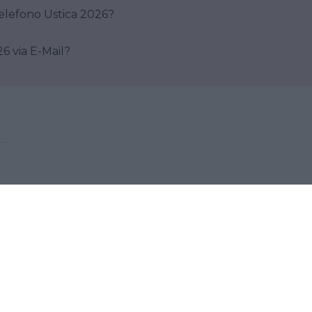
Come posso contattare al telefono Ustica 2026?
Ustica 2026 via E-Mail?