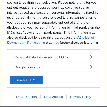
section to confirm your selection. Please note that after your
opt-out request is processed you may continue seeing
interest-based ads based on personal information utilized by
us or personal information disclosed to third parties prior to
your opt-out. You may separately opt-out of the further
Baby Sitter
disclosure of your personal information by third parties on the
IAB’s list of downstream participants. This information may
also be disclosed by us to third parties on the
IAB’s List of
Downstream Participants
that may further disclose it to other
third parties.
Please note that this website/app uses one or more Google
Personal Data Processing Opt Outs
Parchi
services and may gather and store information including but
not limited to your visit or usage behaviour. You may click to
Google consents
grant or deny consent to Google and its third-party tags to
use your data for below specified purposes in below Google
CONFIRM
consent section.
Corsi Sportivi per bambini
Data Deletion
Data Access
Privacy Policy