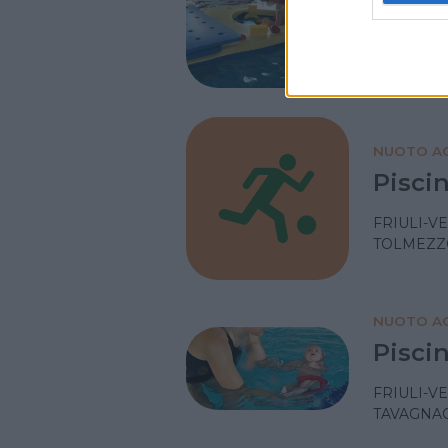
Rivier
FRIULI-V
MAGNANO 
NUOTO AC
Pisci
FRIULI-V
TOLMEZZO
NUOTO AC
Piscin
FRIULI-V
TAVAGNAC