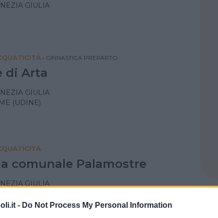
ENEZIA GIULIA
QUATICITÀ
•
GINNASTICA PREPARTO
 di Arta
ENEZIA GIULIA
ME (UDINE)
QUATICITÀ
na comunale Palamostre
ENEZIA GIULIA
i.it -
Do Not Process My Personal Information