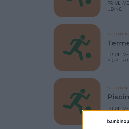
FRIULI-V
UDINE
NUOTO AC
Terme
FRIULI-V
ARTA TER
NUOTO AC
Pisci
FRIULI-V
UDINE
bambinopol