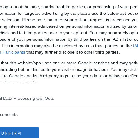
to opt-out of the sale, sharing to third parties, or processing of your per
formation for targeted advertising by us, please use the below opt-out s
QUATICITÀ
•
DANZA
r selection. Please note that after your opt-out request is processed y
Sunshine
eing interest-based ads based on personal information utilized by us or
disclosed to third parties prior to your opt-out. You may separately opt-
ENEZIA GIULIA
losure of your personal information by third parties on the IAB’s list of
A (UDINE)
. This information may also be disclosed by us to third parties on the
IA
Participants
that may further disclose it to other third parties.
 that this website/app uses one or more Google services and may gath
QUATICITÀ
including but not limited to your visit or usage behaviour. You may click 
na Comunale di Cividale del
 to Google and its third-party tags to use your data for below specifi
ogle consent section.
ENEZIA GIULIA
l Data Processing Opt Outs
DEL FRIULI (UDINE)
consents
QUATICITÀ
•
GINNASTICA PREPARTO
na Aquarius Magnano in
CONFIRM