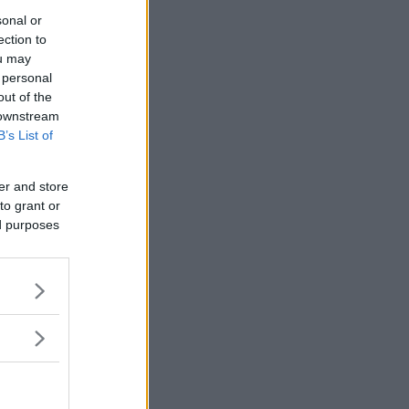
sonal or
ection to
ou may
 personal
out of the
 downstream
B’s List of
er and store
to grant or
ed purposes