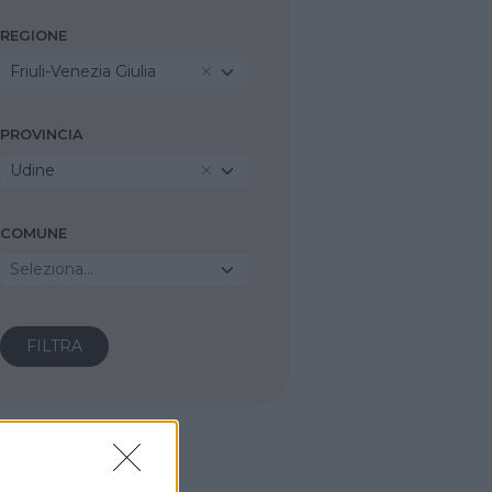
REGIONE
Friuli-Venezia Giulia
PROVINCIA
Udine
COMUNE
Seleziona...