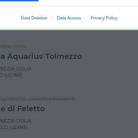
a
ENEZIA GIULIA
Data Deletion
Data Access
Privacy Policy
IN RIVIERA (UDINE)
QUATICITÀ
na Aquarius Tolmezzo
ENEZIA GIULIA
 (UDINE)
QUATICITÀ
•
GINNASTICA PREPARTO
e di Feletto
ENEZIA GIULIA
CO (UDINE)