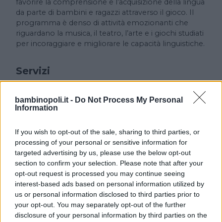
favorire la comprensione e l’acquisizione della lingua
da parte di bambini e ragazzi attraverso il gioco. Il
programma è denso di attività emozionanti che
riguardano la musica, il teatro, l’arte e i giochi studiati
per incoraggiare e migliorare le capacità linguistiche.
Servizi
Centri estivi e Kindergarten.
bambinopoli.it -
Do Not Process My Personal
Information
If you wish to opt-out of the sale, sharing to third parties, or
processing of your personal or sensitive information for
targeted advertising by us, please use the below opt-out
section to confirm your selection. Please note that after your
opt-out request is processed you may continue seeing
Cerca altre strutture
interest-based ads based on personal information utilized by
us or personal information disclosed to third parties prior to
your opt-out. You may separately opt-out of the further
disclosure of your personal information by third parties on the