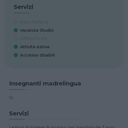
Servizi
Baby Parking
Vacanze Studio
Affitto Feste
Attività estive
Accesso disabili
Insegnanti madrelingua
Sì.
Servizi
Lezioni di inglese di gruppo per bambini dai 3 anni,