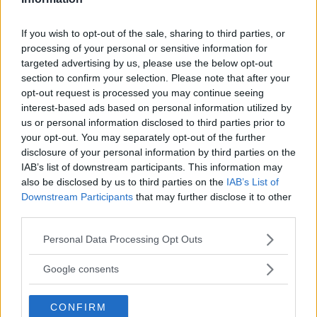
If you wish to opt-out of the sale, sharing to third parties, or
processing of your personal or sensitive information for
Feste
targeted advertising by us, please use the below opt-out
section to confirm your selection. Please note that after your
opt-out request is processed you may continue seeing
interest-based ads based on personal information utilized by
us or personal information disclosed to third parties prior to
your opt-out. You may separately opt-out of the further
Kinderheim
disclosure of your personal information by third parties on the
IAB’s list of downstream participants. This information may
also be disclosed by us to third parties on the
IAB’s List of
Downstream Participants
that may further disclose it to other
third parties.
Please note that this website/app uses one or more Google
Personal Data Processing Opt Outs
Baby Sitter
services and may gather and store information including but
not limited to your visit or usage behaviour. You may click to
Google consents
grant or deny consent to Google and its third-party tags to
use your data for below specified purposes in below Google
CONFIRM
consent section.