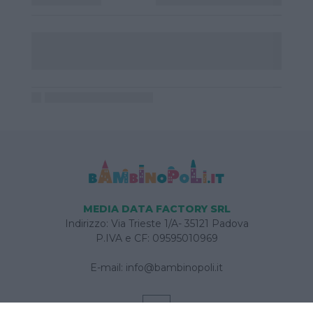
MEDIA DATA FACTORY SRL
Indirizzo: Via Trieste 1/A- 35121 Padova
P.IVA e CF: 09595010969
E-mail:
info@bambinopoli.it