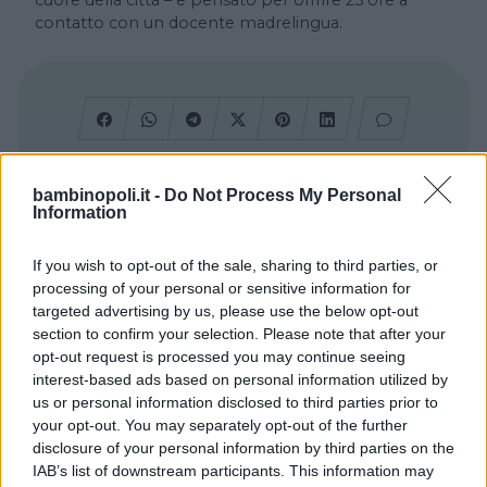
cuore della città – e pensato per offrire 25 ore a
contatto con un docente madrelingua.
bambinopoli.it -
Do Not Process My Personal
Information
Cerca altre strutture
If you wish to opt-out of the sale, sharing to third parties, or
processing of your personal or sensitive information for
targeted advertising by us, please use the below opt-out
Alberghi
section to confirm your selection. Please note that after your
opt-out request is processed you may continue seeing
interest-based ads based on personal information utilized by
us or personal information disclosed to third parties prior to
your opt-out. You may separately opt-out of the further
disclosure of your personal information by third parties on the
Valigie per il Parto
IAB’s list of downstream participants. This information may