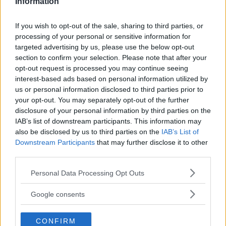
Information
Feste
If you wish to opt-out of the sale, sharing to third parties, or
processing of your personal or sensitive information for
targeted advertising by us, please use the below opt-out
section to confirm your selection. Please note that after your
opt-out request is processed you may continue seeing
Kinderheim
interest-based ads based on personal information utilized by
us or personal information disclosed to third parties prior to
your opt-out. You may separately opt-out of the further
disclosure of your personal information by third parties on the
IAB’s list of downstream participants. This information may
also be disclosed by us to third parties on the
IAB’s List of
Downstream Participants
that may further disclose it to other
Baby Sitter
third parties.
Please note that this website/app uses one or more Google
Personal Data Processing Opt Outs
services and may gather and store information including but
not limited to your visit or usage behaviour. You may click to
Google consents
grant or deny consent to Google and its third-party tags to
Parchi
use your data for below specified purposes in below Google
CONFIRM
consent section.