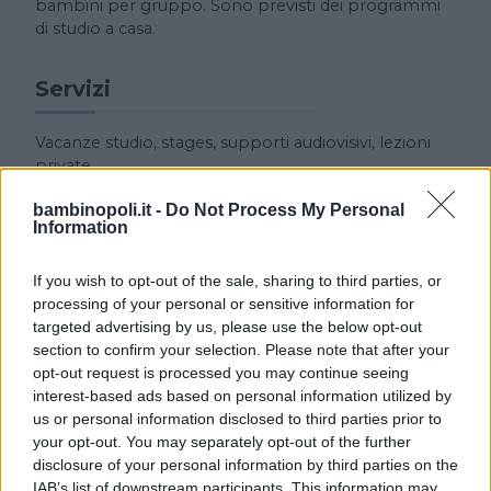
bambini per gruppo. Sono previsti dei programmi
di studio a casa.
Servizi
Vacanze studio, stages, supporti audiovisivi, lezioni
private.
bambinopoli.it -
Do Not Process My Personal
Information
If you wish to opt-out of the sale, sharing to third parties, or
processing of your personal or sensitive information for
targeted advertising by us, please use the below opt-out
section to confirm your selection. Please note that after your
Cerca altre strutture
opt-out request is processed you may continue seeing
interest-based ads based on personal information utilized by
us or personal information disclosed to third parties prior to
your opt-out. You may separately opt-out of the further
Alberghi
disclosure of your personal information by third parties on the
IAB’s list of downstream participants. This information may