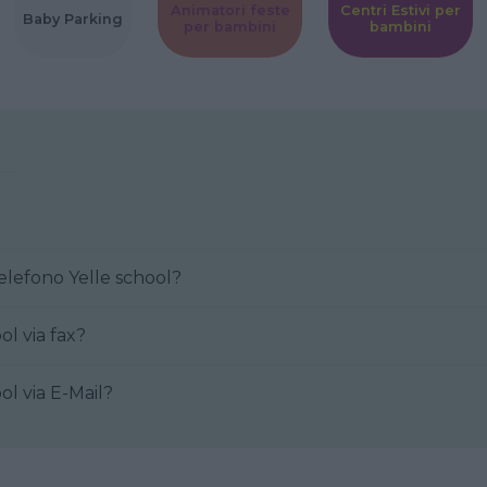
Animatori feste
Centri Estivi per
Baby Parking
per bambini
bambini
Come posso contattare al telefono Yelle school?
elle school via fax?
Yelle school via E-Mail?