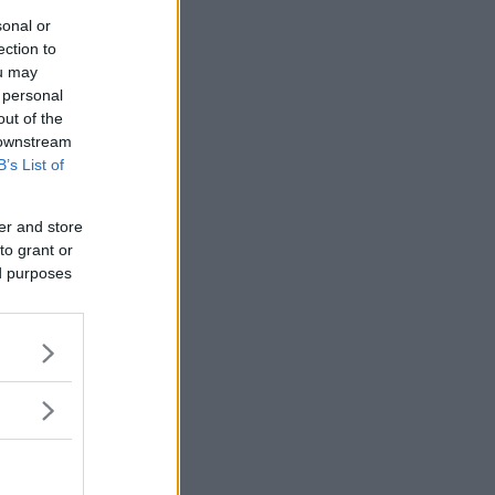
sonal or
ection to
ou may
 personal
out of the
 downstream
B’s List of
er and store
to grant or
ed purposes