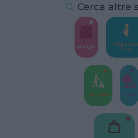
Cerca altre 
Valigie per i
Alberghi
Parto
Baby Sitter
Parchi