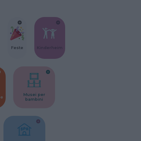
Feste
Kinderheim
Musei per
ne
bambini