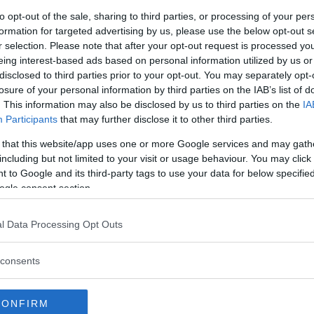
to opt-out of the sale, sharing to third parties, or processing of your per
formation for targeted advertising by us, please use the below opt-out s
r selection. Please note that after your opt-out request is processed y
Commenti
eing interest-based ads based on personal information utilized by us or
disclosed to third parties prior to your opt-out. You may separately opt-
losure of your personal information by third parties on the IAB’s list of
. This information may also be disclosed by us to third parties on the
IA
Commento
Participants
that may further disclose it to other third parties.
 that this website/app uses one or more Google services and may gath
L’insegnante è di madrelingua inglese e il
including but not limited to your visit or usage behaviour. You may click 
programma include: LO STUDIO DELLA
 to Google and its third-party tags to use your data for below specifi
GRAMMATICA dalla quale non si può
ogle consent section.
prescindere per porre le basi di una solida
capacità comunicativa, ATTIVITA’ DI ASCOLTO
E COMPRENSIONE, SCRITTURA.
l Data Processing Opt Outs
consents
CONFIRM