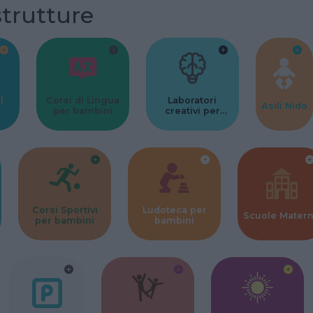
strutture
l
Corsi di Lingua
Laboratori
Asili Nido
per bambini
creativi per
bambini
Corsi Sportivi
Ludoteca per
Scuole Mater
per bambini
bambini