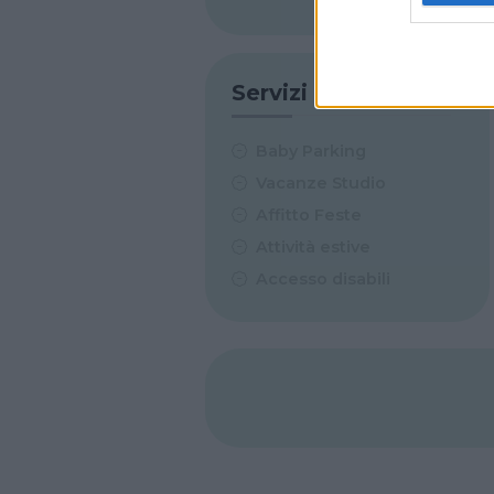
Servizi
Baby Parking
Vacanze Studio
Affitto Feste
Attività estive
Accesso disabili