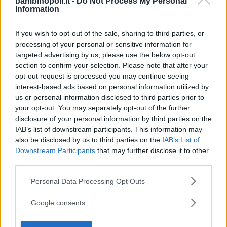
bambinopoli.it -
Do Not Process My Personal
Information
If you wish to opt-out of the sale, sharing to third parties, or
processing of your personal or sensitive information for
targeted advertising by us, please use the below opt-out
Feste
section to confirm your selection. Please note that after your
opt-out request is processed you may continue seeing
interest-based ads based on personal information utilized by
us or personal information disclosed to third parties prior to
your opt-out. You may separately opt-out of the further
disclosure of your personal information by third parties on the
Kinderheim
IAB’s list of downstream participants. This information may
also be disclosed by us to third parties on the
IAB’s List of
Downstream Participants
that may further disclose it to other
third parties.
Please note that this website/app uses one or more Google
Personal Data Processing Opt Outs
services and may gather and store information including but
Baby Sitter
not limited to your visit or usage behaviour. You may click to
Google consents
grant or deny consent to Google and its third-party tags to
use your data for below specified purposes in below Google