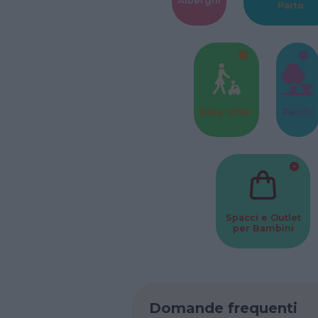
Alberghi
Parto
Baby Sitter
Parchi
Spacci e Outlet
per Bambini
Domande frequenti