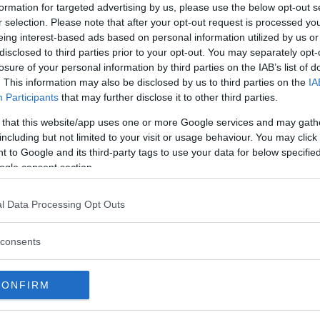
formation for targeted advertising by us, please use the below opt-out s
r selection. Please note that after your opt-out request is processed y
Commenti
eing interest-based ads based on personal information utilized by us or
disclosed to third parties prior to your opt-out. You may separately opt-
losure of your personal information by third parties on the IAB’s list of
. This information may also be disclosed by us to third parties on the
IA
Participants
that may further disclose it to other third parties.
Commento
 that this website/app uses one or more Google services and may gath
Corsi di propedeutica prescolare e corsi di jazz
including but not limited to your visit or usage behaviour. You may click 
e classico per bambini. Arti marziali con dei
 to Google and its third-party tags to use your data for below specifi
corsi di Judo e di Kendo. Giocodanza dai 4 anni.
ogle consent section.
l Data Processing Opt Outs
consents
CONFIRM