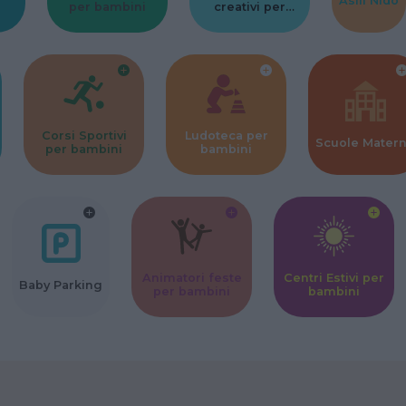
Asili Nido
per bambini
creativi per
bambini
Corsi Sportivi
Ludoteca per
Scuole Mater
per bambini
bambini
Animatori feste
Centri Estivi per
Baby Parking
per bambini
bambini