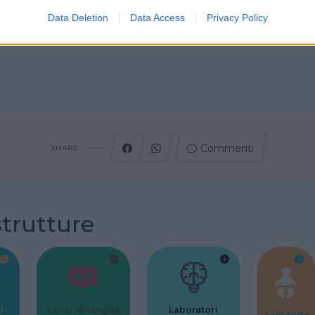
Data Deletion
Data Access
Privacy Policy
Commenti
SHARE
strutture
l
Corsi di Lingua
Laboratori