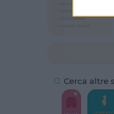
Baby Parking
Affitto Feste
Attività estive
Accesso disabili
Cerca altre 
Valigie per i