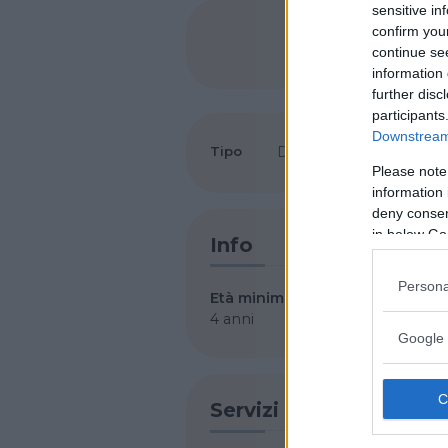
sensitive in
confirm you
SHARE
continue se
information 
further disc
participants
Downstream 
Tipo
Danza
•
Arti marziali
Please note
information 
deny consent
in below Go
Info
Persona
Età minima
4 anni
Google 
Servizi