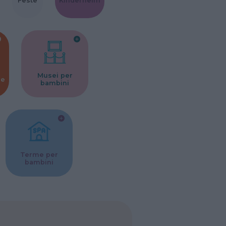
Feste
Kinderheim
Musei per
ne
bambini
Terme per
bambini