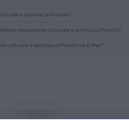
ciazione culturale e sportiva La Piroetta?
Come posso contattare al telefono Associazione culturale e sportiva La Piroetta?
are Associazione culturale e sportiva La Piroetta via E-Mail?