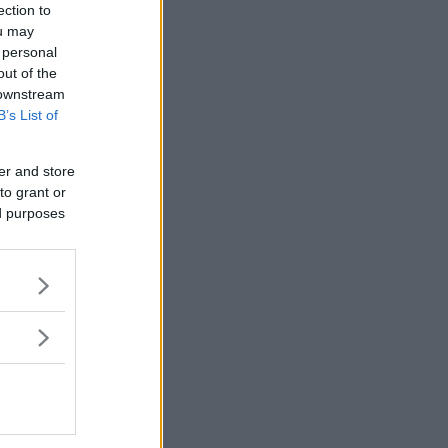
ection to
ou may
 personal
out of the
 downstream
B’s List of
er and store
to grant or
ed purposes