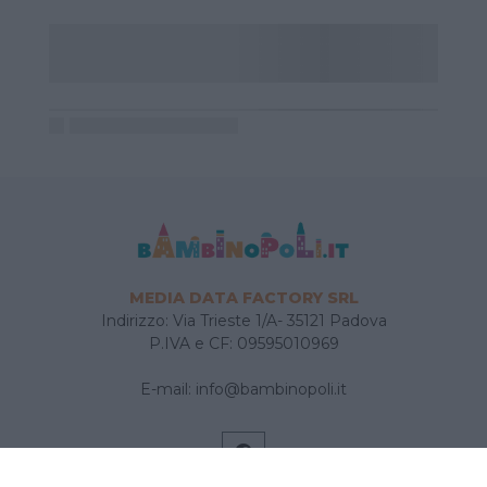
MEDIA DATA FACTORY SRL
Indirizzo: Via Trieste 1/A- 35121 Padova
P.IVA e CF: 09595010969
E-mail:
info@bambinopoli.it