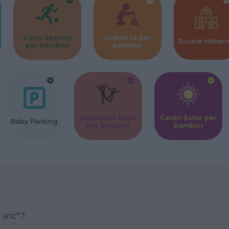
Corsi Sportivi
Ludoteca per
Scuole Mater
per bambini
bambini
Animatori feste
Centri Estivi per
Baby Parking
per bambini
bambini
danza snc*?