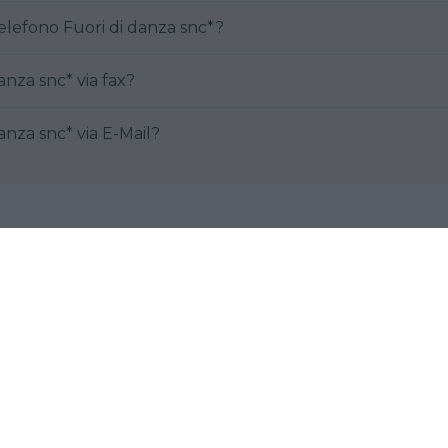
Come posso contattare al telefono Fuori di danza snc*?
 Fuori di danza snc* via fax?
e Fuori di danza snc* via E-Mail?