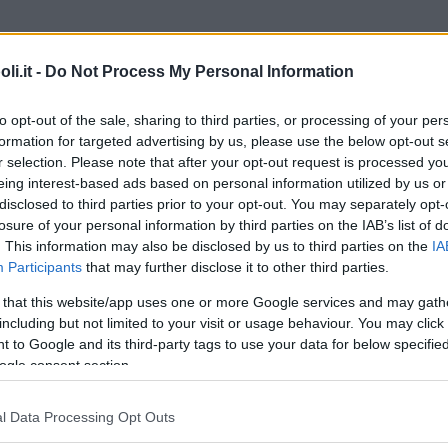
i.it -
Do Not Process My Personal Information
to opt-out of the sale, sharing to third parties, or processing of your per
Commenti
formation for targeted advertising by us, please use the below opt-out s
r selection. Please note that after your opt-out request is processed y
eing interest-based ads based on personal information utilized by us or
disclosed to third parties prior to your opt-out. You may separately opt-
Servizi
losure of your personal information by third parties on the IAB’s list of
. This information may also be disclosed by us to third parties on the
IA
Participants
that may further disclose it to other third parties.
Summer Musical Camp
 that this website/app uses one or more Google services and may gath
Campus estivo di danza, canto e recitazione
including but not limited to your visit or usage behaviour. You may click 
rivolto a ragazze/i dai 6 ai 14 anni, suddiviso in
 to Google and its third-party tags to use your data for below specifi
fasce d’età.
ogle consent section.
Gli studenti avranno la possibilità di studiare
l Data Processing Opt Outs
danza moderna, hip hop, tip tap, dizione,
canto e recitazione, con insegnati altamente