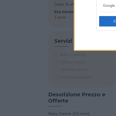
Dalle 16 alle 18
Google 
Età minima
3 anni
Servizi
Baby Parking
Affitto Feste
Attività estive
Accesso disabili
Descrizione Prezzo e
Offerte
Baby Dance (3/5 anni)