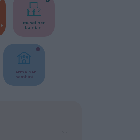
Musei per
ne
bambini
Terme per
bambini