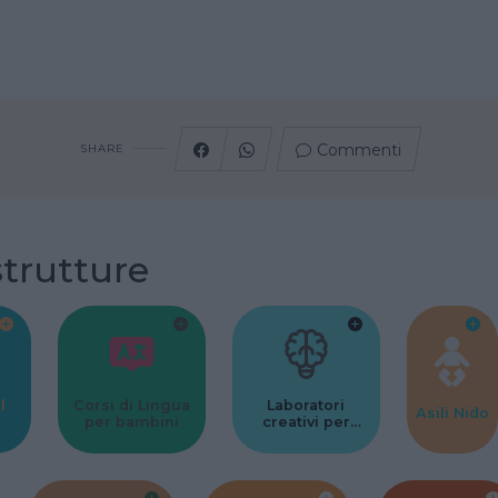
Commenti
SHARE
strutture
l
Corsi di Lingua
Laboratori
Asili Nido
per bambini
creativi per
bambini