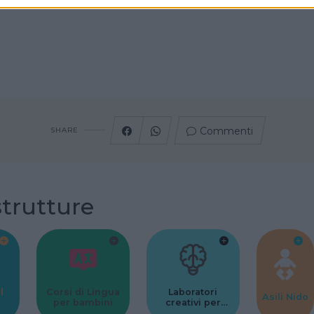
Commenti
SHARE
strutture
l
Corsi di Lingua
Laboratori
Asili Nido
per bambini
creativi per
bambini