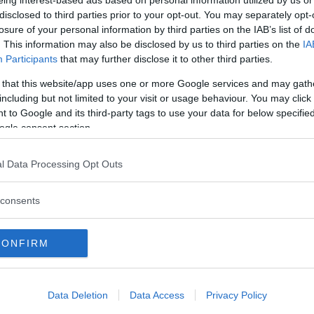
eing interest-based ads based on personal information utilized by us or
Commenti
disclosed to third parties prior to your opt-out. You may separately opt-
losure of your personal information by third parties on the IAB’s list of
. This information may also be disclosed by us to third parties on the
IA
Participants
that may further disclose it to other third parties.
Commento
 that this website/app uses one or more Google services and may gath
including but not limited to your visit or usage behaviour. You may click 
Corsi di Pre-Danza per bambini dai 4 agli 11
 to Google and its third-party tags to use your data for below specifi
anni che preparano il corpo – dalla
ogle consent section.
muscolatura alla struttura ossea – a svolgere
esercizi di più elevata difficoltà.
l Data Processing Opt Outs
Acqua Bimbi.
KICK BOXING dai 4 anni, TAEKWOUNDO dagli
8 anni, ZUMBA KIDS.
consents
CONFIRM
Data Deletion
Data Access
Privacy Policy