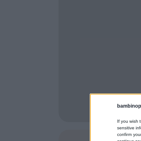
bambinopol
If you wish 
sensitive in
confirm you