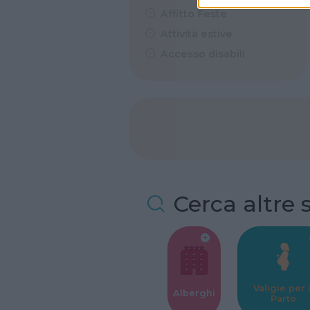
Affitto Feste
Attività estive
Accesso disabili
Cerca altre 
Valigie per i
Alberghi
Parto