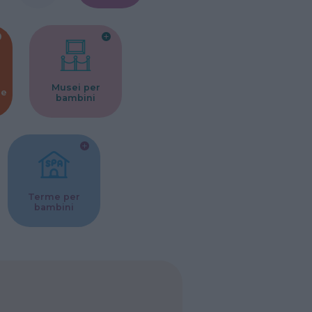
Musei per
ne
bambini
Terme per
bambini