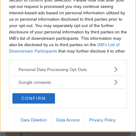
section to confirm your selection. Please note that after your
opt-out request is processed you may continue seeing
interest-based ads based on personal information utilized by
us or personal information disclosed to third parties prior to
your opt-out. You may separately opt-out of the further
disclosure of your personal information by third parties on the
IAB’s list of downstream participants. This information may
Baby Sitter
also be disclosed by us to third parties on the
IAB’s List of
Downstream Participants
that may further disclose it to other
third parties.
Please note that this website/app uses one or more Google
Personal Data Processing Opt Outs
services and may gather and store information including but
Parchi
not limited to your visit or usage behaviour. You may click to
Google consents
grant or deny consent to Google and its third-party tags to
use your data for below specified purposes in below Google
CONFIRM
consent section.
Data Deletion
Data Access
Privacy Policy
Corsi Sportivi per bambini