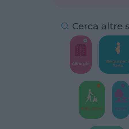
Cerca altre 
Valigie per i
Alberghi
Parto
Baby Sitter
Parchi