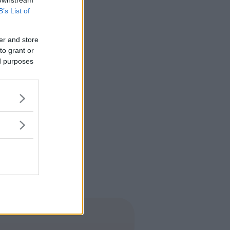
B’s List of
er and store
to grant or
ed purposes