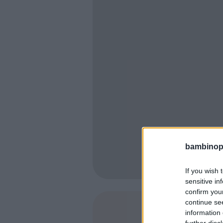
bambinopol
If you wish 
sensitive in
confirm you
continue se
information 
SHARE
further disc