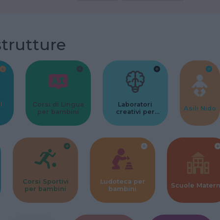
strutture
l
Corsi di Lingua
Laboratori
Asili Nido
per bambini
creativi per
bambini
Corsi Sportivi
Ludoteca per
Scuole Mater
per bambini
bambini