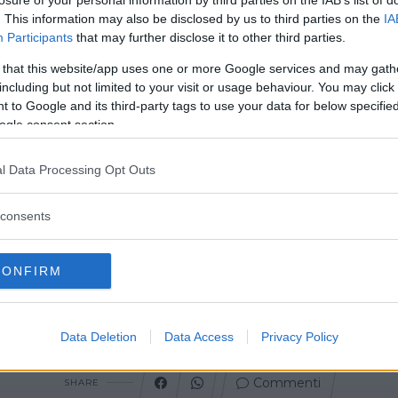
. This information may also be disclosed by us to third parties on the
IA
Participants
that may further disclose it to other third parties.
Commento
 that this website/app uses one or more Google services and may gath
including but not limited to your visit or usage behaviour. You may click 
 to Google and its third-party tags to use your data for below specifi
I corsi di danza classica iniziano dal livello
ogle consent section.
propedeutico per bimbi di 4-5 anni.
Inoltre vi è un corso pre-scolastico,
specificatamente studiato per lo sviluppo
l Data Processing Opt Outs
cognitivo, psicomotorio e affettivo, per bimbi
dai 2 ai 4 anni.
consents
CONFIRM
Data Deletion
Data Access
Privacy Policy
Commenti
SHARE