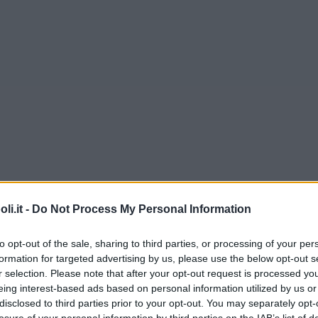
i.it -
Do Not Process My Personal Information
to opt-out of the sale, sharing to third parties, or processing of your per
formation for targeted advertising by us, please use the below opt-out s
r selection. Please note that after your opt-out request is processed y
eing interest-based ads based on personal information utilized by us or
disclosed to third parties prior to your opt-out. You may separately opt-
Commenti
losure of your personal information by third parties on the IAB’s list of