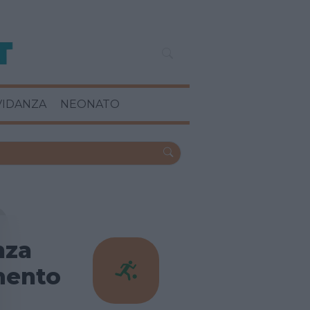
VIDANZA
NEONATO
nza
mento