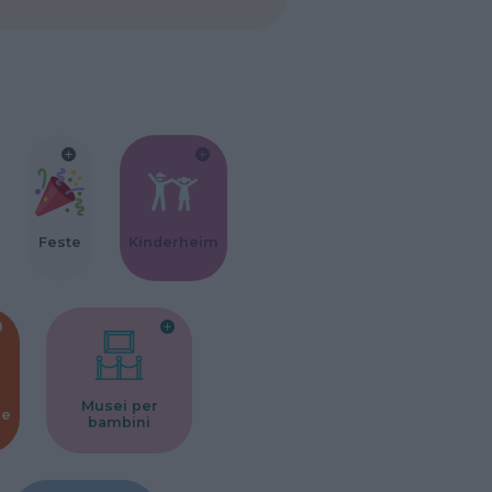
Feste
Kinderheim
Musei per
ne
bambini