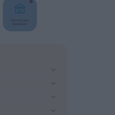
Terme per
bambini