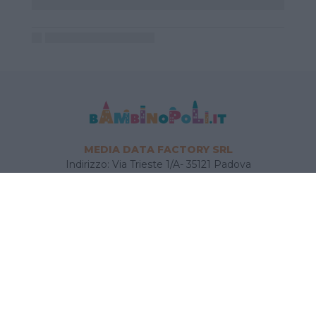
MEDIA DATA FACTORY SRL
Indirizzo: Via Trieste 1/A- 35121 Padova
P.IVA e CF: 09595010969
E-mail:
info@bambinopoli.it
Navigazione