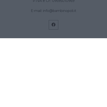
P.IVA e CF: 09595010969
E-mail:
info@bambinopoli.it
Navigazione
Concepire
Donna
Età Prescolare
Età Scolare
Feste
Gravidanza
Neonato
Accedi