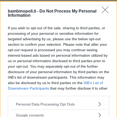
Descrizione feste
bambinopoli.it -
Do Not Process My Personal
Information
Organizzano feste di compleanno.
If you wish to opt-out of the sale, sharing to third parties, or
processing of your personal or sensitive information for
targeted advertising by us, please use the below opt-out
section to confirm your selection. Please note that after your
opt-out request is processed you may continue seeing
interest-based ads based on personal information utilized by
us or personal information disclosed to third parties prior to
Cerca altre strutture
your opt-out. You may separately opt-out of the further
disclosure of your personal information by third parties on the
IAB’s list of downstream participants. This information may
also be disclosed by us to third parties on the
IAB’s List of
Alberghi
Downstream Participants
that may further disclose it to other
third parties.
Please note that this website/app uses one or more Google
Personal Data Processing Opt Outs
services and may gather and store information including but
not limited to your visit or usage behaviour. You may click to
Google consents