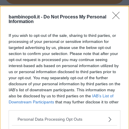
LUDOTECA PER BAMBINI
bambinopoli.it -
Do Not Process My Personal
Simpatiche Canaglie
Information
CALABRIA
If you wish to opt-out of the sale, sharing to third parties, or
COSENZA
processing of your personal or sensitive information for
targeted advertising by us, please use the below opt-out
section to confirm your selection. Please note that after your
opt-out request is processed you may continue seeing
interest-based ads based on personal information utilized by
us or personal information disclosed to third parties prior to
your opt-out. You may separately opt-out of the further
disclosure of your personal information by third parties on the
IAB’s list of downstream participants. This information may
also be disclosed by us to third parties on the
IAB’s List of
Downstream Participants
that may further disclose it to other
third parties.
Please note that this website/app uses one or more Google
Personal Data Processing Opt Outs
services and may gather and store information including but