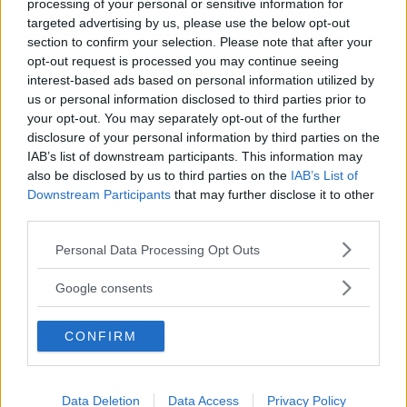
processing of your personal or sensitive information for
targeted advertising by us, please use the below opt-out
Corsi di Lingua per bambini
section to confirm your selection. Please note that after your
opt-out request is processed you may continue seeing
interest-based ads based on personal information utilized by
us or personal information disclosed to third parties prior to
your opt-out. You may separately opt-out of the further
disclosure of your personal information by third parties on the
IAB’s list of downstream participants. This information may
Laboratori creativi per bambini
also be disclosed by us to third parties on the
IAB’s List of
Downstream Participants
that may further disclose it to other
third parties.
Please note that this website/app uses one or more Google
Personal Data Processing Opt Outs
services and may gather and store information including but
not limited to your visit or usage behaviour. You may click to
Asili Nido
Google consents
grant or deny consent to Google and its third-party tags to
use your data for below specified purposes in below Google
CONFIRM
consent section.
Data Deletion
Data Access
Privacy Policy