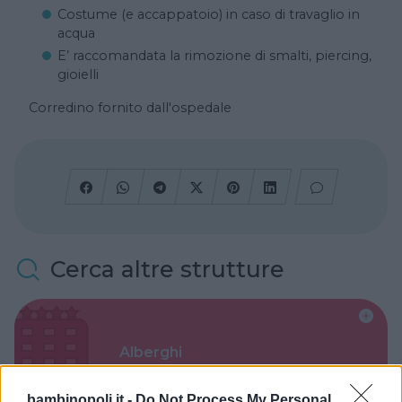
Costume (e accappatoio) in caso di travaglio in
acqua
E’ raccomandata la rimozione di smalti, piercing,
gioielli
Corredino fornito dall'ospedale
Cerca altre strutture
Alberghi
bambinopoli.it -
Do Not Process My Personal