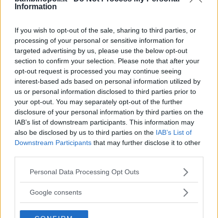
Information
If you wish to opt-out of the sale, sharing to third parties, or
Valigie per il Parto
processing of your personal or sensitive information for
targeted advertising by us, please use the below opt-out
section to confirm your selection. Please note that after your
opt-out request is processed you may continue seeing
interest-based ads based on personal information utilized by
us or personal information disclosed to third parties prior to
your opt-out. You may separately opt-out of the further
Corsi di Lingua per bambini
disclosure of your personal information by third parties on the
IAB’s list of downstream participants. This information may
also be disclosed by us to third parties on the
IAB’s List of
Downstream Participants
that may further disclose it to other
third parties.
Please note that this website/app uses one or more Google
Laboratori creativi per bambini
Personal Data Processing Opt Outs
services and may gather and store information including but
not limited to your visit or usage behaviour. You may click to
Google consents
grant or deny consent to Google and its third-party tags to
use your data for below specified purposes in below Google