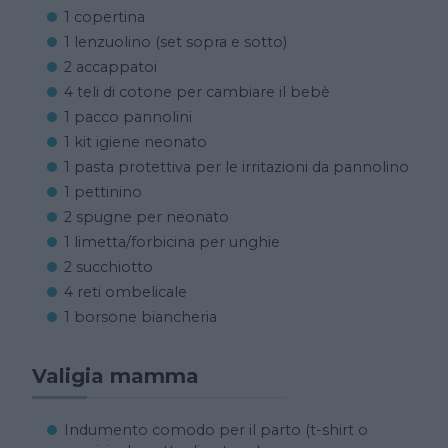
1 copertina
1 lenzuolino (set sopra e sotto)
2 accappatoi
4 teli di cotone per cambiare il bebè
1 pacco pannolini
1 kit igiene neonato
1 pasta protettiva per le irritazioni da pannolino
1 pettinino
2 spugne per neonato
1 limetta/forbicina per unghie
2 succhiotto
4 reti ombelicale
1 borsone biancheria
Valigia mamma
Indumento comodo per il parto (t-shirt o