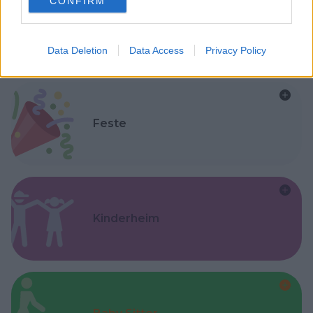
CONFIRM
consent section.
Asili Nido
Data Deletion
Data Access
Privacy Policy
Feste
Kinderheim